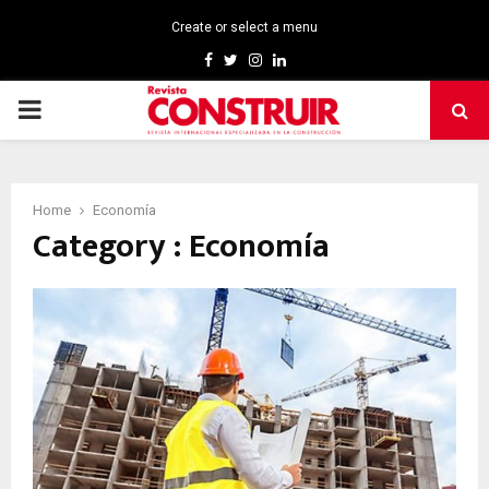
Create or select a menu
Facebook
Twitter
Instagram
Linkedin
PRIMARY
MENU
Home
Economía
Category : Economía