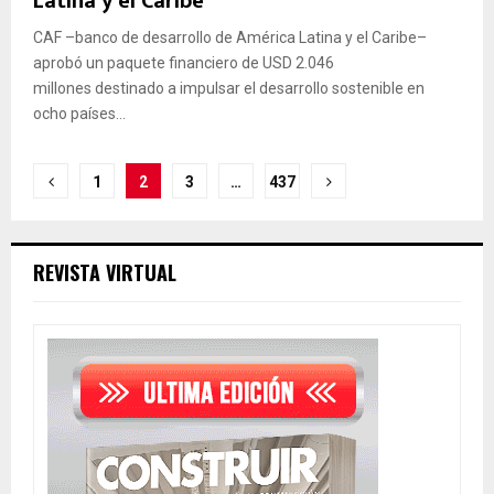
Latina y el Caribe
CAF –banco de desarrollo de América Latina y el Caribe–
aprobó un paquete financiero de USD 2.046
millones destinado a impulsar el desarrollo sostenible en
ocho países...
Posts
1
2
3
…
437
pagination
REVISTA VIRTUAL