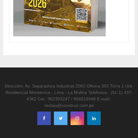
Dirección: Av. Separadora Industrial 2060 Oficina 303 Torre 1 Urb.
Residencial Monterrico - Lima - La Molina Teléfonos.: (51-1) 437-
4362 Cel.: 962303247 / 966015948 E-mail.:
ventas@construir.com.pe