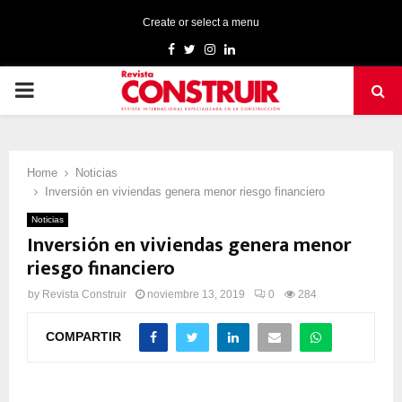
Create or select a menu
Facebook
Twitter
Instagram
Linkedin
PRIMARY
MENU
Home
Noticias
Inversión en viviendas genera menor riesgo financiero
Noticias
Inversión en viviendas genera menor
riesgo financiero
by
Revista Construir
noviembre 13, 2019
0
284
COMPARTIR