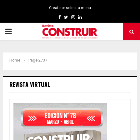
Create or select a menu
Facebook
Twitter
Instagram
Linkedin
PRIMARY
MENU
Home
Page 2737
REVISTA VIRTUAL