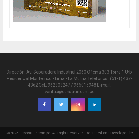
Dirección: Av. Separadora Industrial 2060 Oficina 303 Torre 1 Urb.
Residencial Monterrico - Lima - La Molina Teléfonos.: (51-1) 437-
4362 Cel.: 962303247 / 966015948 E-mail.:
ventas@construir.com.pe
@2025 - construir.com.pe. All Right Reserved. Designed and Developed by