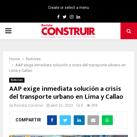
Create or select a menu
Facebook
Twitter
Instagram
Linkedin
PRIMARY
MENU
Home
Noticias
AAP exige inmediata solución a crisis del transporte urbano en
Lima y Callao
Noticias
AAP exige inmediata solución a crisis
del transporte urbano en Lima y Callao
by
Revista Construir
abril 26, 2023
0
498
COMPARTIR