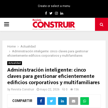
Create or select a menu
Facebook
Twitter
Instagram
Linkedin
PRIMARY
MENU
Home
Actualidad
Administración inteligente: cinco claves para gestionar
eficientemente edificios corporativos y multifamiliares
Actualidad
Administración inteligente: cinco
claves para gestionar eficientemente
edificios corporativos y multifamiliares
by
Revista Construir
mayo 22, 2026
0
156
COMPARTIR