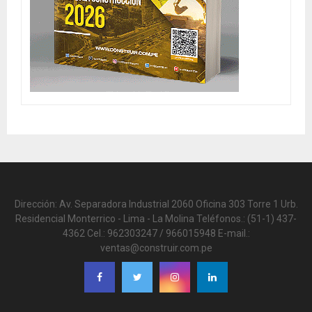
Dirección: Av. Separadora Industrial 2060 Oficina 303 Torre 1 Urb.
Residencial Monterrico - Lima - La Molina Teléfonos.: (51-1) 437-
4362 Cel.: 962303247 / 966015948 E-mail.:
ventas@construir.com.pe