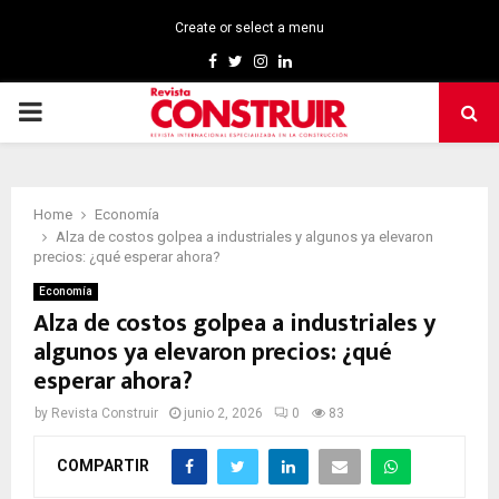
Create or select a menu
Facebook
Twitter
Instagram
Linkedin
PRIMARY
MENU
Home
Economía
Alza de costos golpea a industriales y algunos ya elevaron
precios: ¿qué esperar ahora?
Economía
Alza de costos golpea a industriales y
algunos ya elevaron precios: ¿qué
esperar ahora?
by
Revista Construir
junio 2, 2026
0
83
COMPARTIR