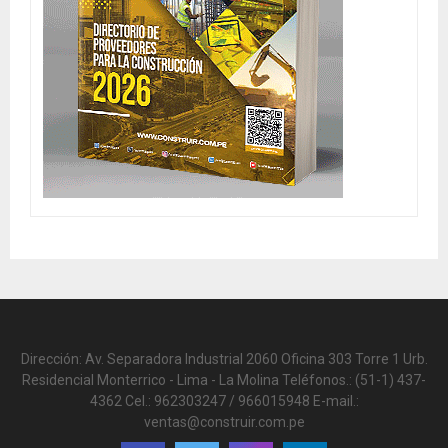
Dirección: Av. Separadora Industrial 2060 Oficina 303 Torre 1 Urb.
Residencial Monterrico - Lima - La Molina Teléfonos.: (51-1) 437-
4362 Cel.: 962303247 / 966015948 E-mail.:
ventas@construir.com.pe