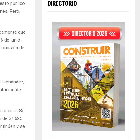
DIRECTORIO
esto público
nes. Pero,
icamente que
6 de junio-
 comisión de
l Fernández,
entación de
inanciará S/
n de S/ 625
ntinúen y se