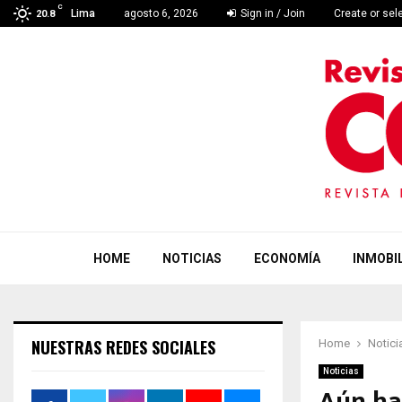
C
Lima
agosto 6, 2026
Sign in / Join
Create or sel
20.8
HOME
NOTICIAS
ECONOMÍA
INMOBIL
NUESTRAS REDES SOCIALES
Home
Notici
Noticias