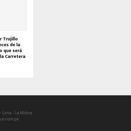
 Trujillo
nces de la
o que será
 la Carretera
- Lima - La Molina
uir.com.pe