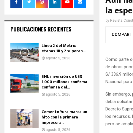
Aún hay
la espe
by
Revista Const
PUBLICACIONES RECIENTES
COMPART
Línea 2 del Metro:
etapas 1B y 2 superan...
agosto 5, 2026
Como parte de
de obras prio
S/ 336.9 millo
SNI: inversión de US$
1,000 millones confirma
Nacional para 
confianza del...
Sin embargo, 
agosto 5, 2026
debía solicita
Decreto Supre
Cemento Yura marca un
los recursos.
hito con la primera
impresora...
pero se amplió
agosto 5, 2026