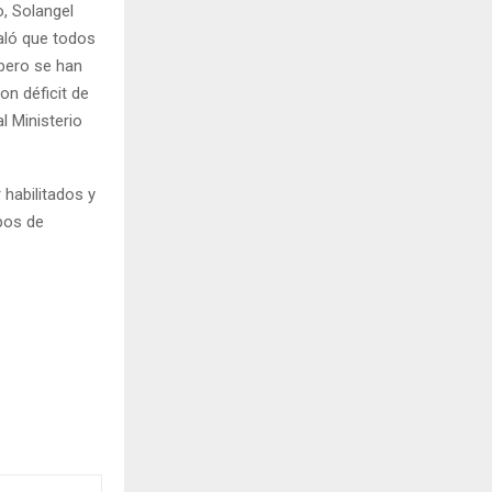
, Solangel
aló que todos
 pero se han
on déficit de
l Ministerio
 habilitados y
pos de