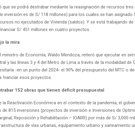
ió que se podrá destrabar mediante la reasignación de recursos tres
e inversión es de S/ 118 millones) para los cuales se han asignado 
ecursos no ejecutados de Vivienda (saldos). Y se está trabajando de
financiar S/ 451 millones en cuatro proyectos.
jo la mira
l ministro de Economía, Waldo Mendoza, reiteró que ejecutar en sim
ral y las líneas 3 y 4 del Metro de Lima a través de la modalidad de 
esitaría -en un punto del 2024- el 90% del presupuesto del MTC o d
a !nanciar esos proyectos.
trabar 152 obras que tienen déficit presupuestal
e la Reactivación Económica en el contexto de la pandemia, el gobie
o de 815 inversiones (proyectos de inversión e Inversiones de Optim
rginal, Reposición y Rehabilitación – IOARR) por más de S/ 3,000 mi
fraestructura de vías urbanas, equipamiento urbano y saneamiento ur