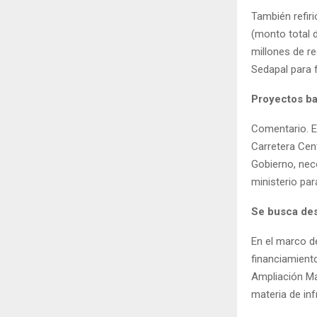
También refir
(monto total d
millones de r
Sedapal para 
Proyectos ba
Comentario. E
Carretera Cent
Gobierno, nec
ministerio par
Se busca des
En el marco d
financiamient
Ampliación Ma
materia de in