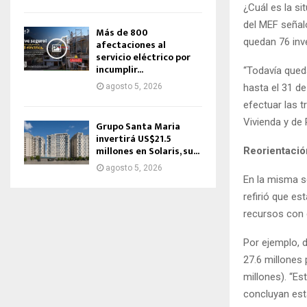
¿Cuál es la s
del MEF señaló
Más de 800
quedan 76 inv
afectaciones al
servicio eléctrico por
incumplir...
“Todavía qued
hasta el 31 d
agosto 5, 2026
efectuar las 
Vivienda y de
Grupo Santa Maria
invertirá US$21.5
millones en Solaris, su...
Reorientació
agosto 5, 2026
En la misma s
refirió que es
recursos con e
Por ejemplo, 
27.6 millones
millones). “E
concluyan est