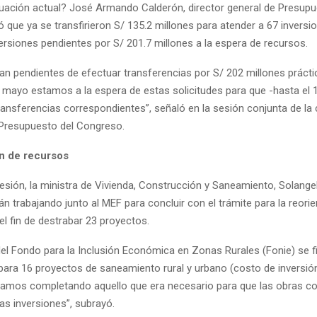
ituación actual? José Armando Calderón, director general de Presupu
 que ya se transfirieron S/ 135.2 millones para atender a 67 inversio
ersiones pendientes por S/ 201.7 millones a la espera de recursos.
an pendientes de efectuar transferencias por S/ 202 millones práct
e mayo estamos a la espera de estas solicitudes para que -hasta el 1
transferencias correspondientes”, señaló en la sesión conjunta de la
 Presupuesto del Congreso.
n de recursos
esión, la ministra de Vivienda, Construcción y Saneamiento, Solange
tán trabajando junto al MEF para concluir con el trámite para la reori
l fin de destrabar 23 proyectos.
del Fondo para la Inclusión Económica en Zonas Rurales (Fonie) se f
 para 16 proyectos de saneamiento rural y urbano (costo de inversió
stamos completando aquello que era necesario para que las obras co
as inversiones”, subrayó.