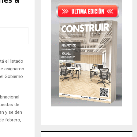
nes a
á el listado
se asignaron
del Gobierno
ubnacional
puestas de
en y se den
de febrero,