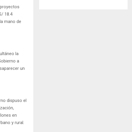
 proyectos
S/ 18.4
 la mano de
ultáneo la
Gobierno a
esaparecer un
rno dispuso el
ización,
llones en
bano y rural.