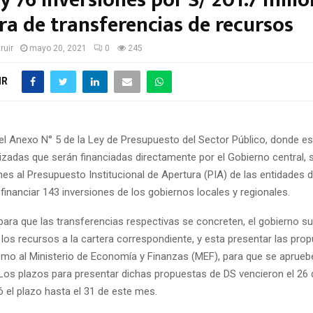
 76 inversiones por S/ 201.7 millo
ra de transferencias de recursos
ruir
mayo 20, 2021
0
245
IR
l Anexo N° 5 de la Ley de Presupuesto del Sector Público, donde est
rizadas que serán financiadas directamente por el Gobierno central, 
nes al Presupuesto Institucional de Apertura (PIA) de las entidades 
financiar 143 inversiones de los gobiernos locales y regionales.
para que las transferencias respectivas se concreten, el gobierno s
r los recursos a la cartera correspondiente, y esta presentar las pro
mo al Ministerio de Economía y Finanzas (MEF), para que se aprueb
 Los plazos para presentar dichas propuestas de DS vencieron el 26 
 el plazo hasta el 31 de este mes.