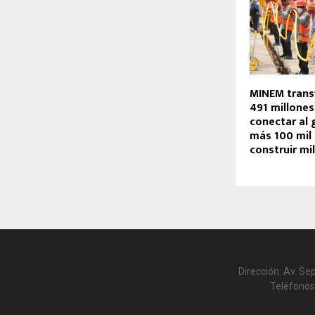
MINEM transf
491 millones
conectar al 
más 100 mil
construir mi
Dirección: Av. Se
Teléfonos