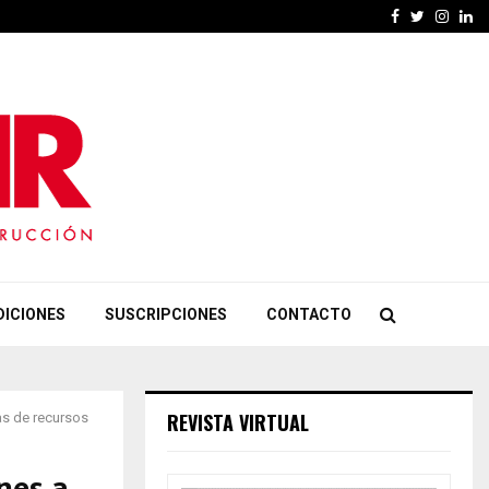
Facebook
Twitter
Insta
Li
DICIONES
SUSCRIPCIONES
CONTACTO
REVISTA VIRTUAL
as de recursos