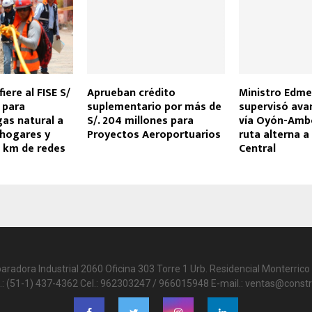
iere al FISE S/
Aprueban crédito
Ministro Edmer
 para
suplementario por más de
supervisó ava
gas natural a
S/. 204 millones para
vía Oyón-Amb
 hogares y
Proyectos Aeroportuarios
ruta alterna a
l km de redes
Central
paradora Industrial 2060 Oficina 303 Torre 1 Urb. Residencial Monterrico 
.: (51-1) 437-4362 Cel.: 962303247 / 966015948 E-mail.: ventas@constr