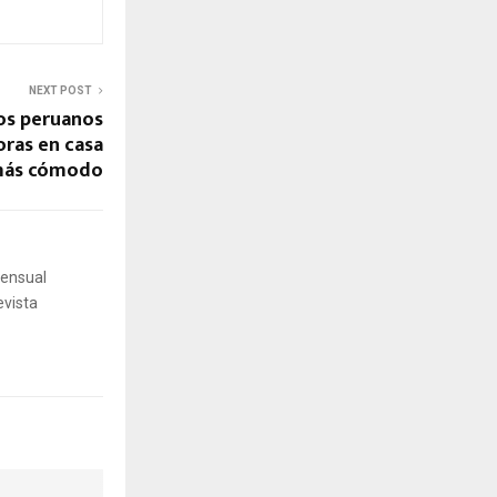
NEXT POST
os peruanos
oras en casa
 más cómodo
mensual
evista