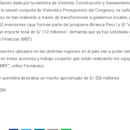
tación dada por la ministra de Vivienda, Construcción y Saneamiento
 la sesión conjunta de Vivienda y Presupuesto del Congreso, se señ
os se han realizado a través de transferencias a gobiernos locales,
52 inversiones (que forman parte del programa Arranca Perú I y II) “c
n importe total de S/ 112 millones”, demanda que ya fue solicitada a
 Finanzas (MEF).
yectos ubicados en las distintas regiones en el país van a poder ser
on estas acciones y trabajo conjunto que están realizando los equi
 MEF”, refirió Fernández.
ón permitirá destrabar un monto aproximado de S/ 526 millones.
IÓN.