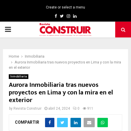
Create or select a menu
Facebook
Twitter
Instagram
Linkedin
PRIMARY
MENU
Home
Inmobiliaria
Aurora Inmobiliaria tras nuevos proyectos en Lima y con la mira
en el exterior
Inmobiliaria
Aurora Inmobiliaria tras nuevos
proyectos en Lima y con la mira en el
exterior
by
Revista Construir
abril 24, 2024
0
911
COMPARTIR