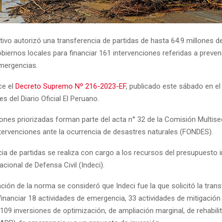
tivo autorizó una transferencia de partidas de hasta 64.9 millones d
biernos locales para financiar 161 intervenciones referidas a preve
mergencias.
ce el
Decreto Supremo Nº 216-2023-EF
, publicado este sábado en el
 del Diario Oficial El Peruano.
ones priorizadas forman parte del acta n° 32 de la Comisión Multisec
tervenciones ante la ocurrencia de desastres naturales (FONDES).
ia de partidas se realiza con cargo a los recursos del presupuesto i
Nacional de Defensa Civil (Indeci).
ción de la norma se consideró que Indeci fue la que solicitó la tran
financiar 18 actividades de emergencia, 33 actividades de mitigación
109 inversiones de optimización, de ampliación marginal, de rehabili