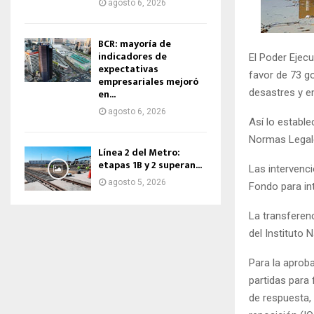
agosto 6, 2026
BCR: mayoría de
indicadores de
El Poder Ejecu
expectativas
favor de 73 go
empresariales mejoró
desastres y e
en...
agosto 6, 2026
Así lo estable
Normas Legales
Línea 2 del Metro:
etapas 1B y 2 superan...
Las intervenci
agosto 5, 2026
Fondo para in
La transferenc
del Instituto 
Para la aproba
partidas para 
de respuesta, 