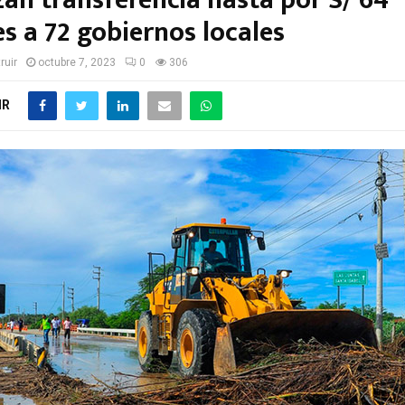
zan transferencia hasta por S/ 64
s a 72 gobiernos locales
ruir
octubre 7, 2023
0
306
IR