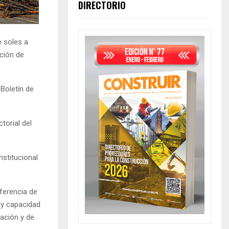
DIRECTORIO
e soles a
nción de
 Boletín de
torial del
nstitucional
sferencia de
 y capacidad
tación y de