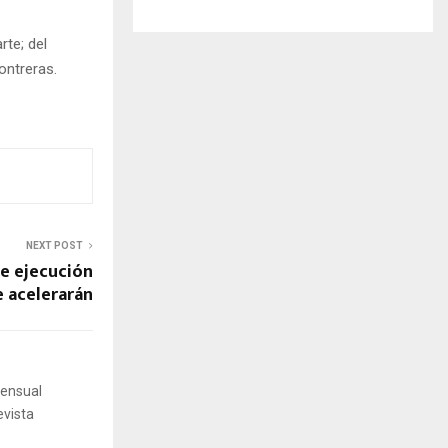
rte; del
ontreras.
NEXT POST
e ejecución
e acelerarán
mensual
evista