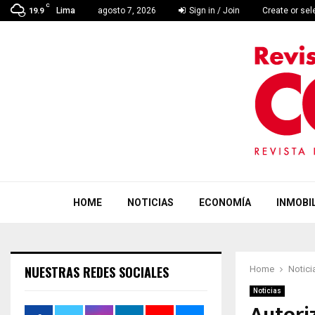
C
Lima
agosto 7, 2026
Sign in / Join
Create or se
19.9
HOME
NOTICIAS
ECONOMÍA
INMOBIL
NUESTRAS REDES SOCIALES
Home
Notici
Noticias