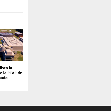
ista la
e la PTAR de
nado