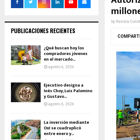
Autori
millone
by
Revista Const
PUBLICACIONES RECIENTES
COMPART
¿Qué buscan hoy los
compradores jóvenes
en el mercado...
agosto 6, 2026
Ejecutivo designa a
Inés Choy, Luis Palomino
y Gustavo...
agosto 6, 2026
La inversión mediante
OxI se cuadruplicó
entre enero y...