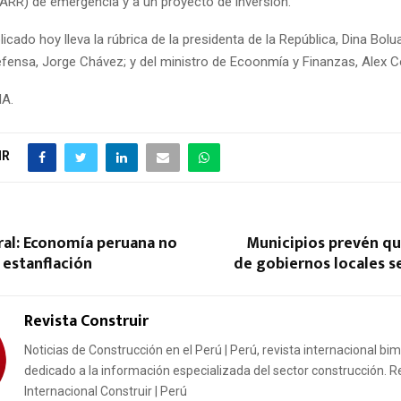
OARR) de emergencia y a un proyecto de inversión.
licado hoy lleva la rúbrica de la presidenta de la República, Dina Bolua
efensa, Jorge Chávez; y del ministro de Ecoonmía y Finanzas, Alex C
NA.
IR
ral: Economía peruana no
Municipios prevén qu
 estanflación
de gobiernos locales s
Revista Construir
Noticias de Construcción en el Perú | Perú, revista internacional bi
dedicado a la información especializada del sector construcción. R
Internacional Construir | Perú