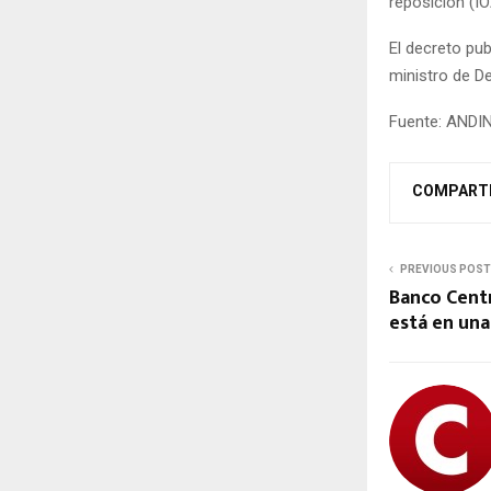
reposición (I
El decreto pub
ministro de D
Fuente: ANDI
COMPART
PREVIOUS POST
Banco Cent
está en una