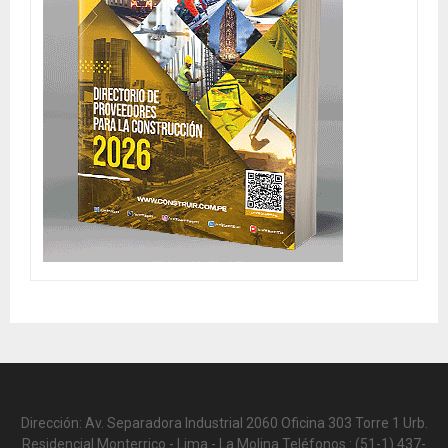
Dirección: Av. Separadora Industrial 2060 Oficina 303 Torre 1 Urb.
Residencial Monterrico - Lima - La Molina Teléfonos.: (51-1) 437-