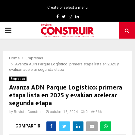
Create or select a menu
Facebook
Twitter
Instagram
Linkedin
PRIMARY
MENU
Home
Empresas
Avanza ADN Parque Logístico: primera etapa lista en 2025 y
evalúan acelerar segunda etapa
Empresas
Avanza ADN Parque Logístico: primera
etapa lista en 2025 y evalúan acelerar
segunda etapa
by
Revista Construir
octubre 18, 2024
0
366
COMPARTIR