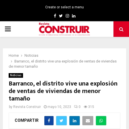
Create or select a menu
Facebook
Twitter
Instagram
Linkedin
PRIMARY
MENU
Home
Noticias
Barranco, el distrito vive una explosión de ventas de viviendas
de menor tamaño
Noticias
Barranco, el distrito vive una explosión
de ventas de viviendas de menor
tamaño
by
Revista Construir
mayo 10, 2023
0
315
COMPARTIR