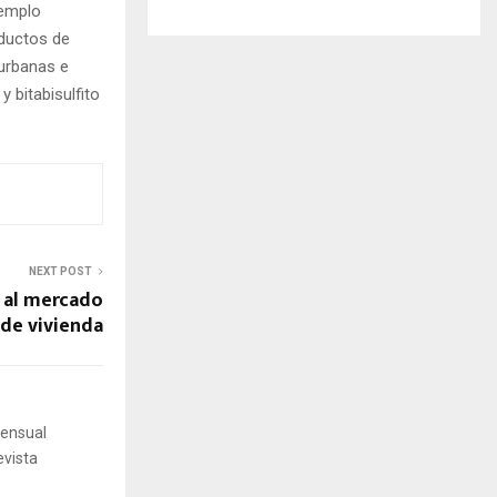
jemplo
oductos de
 urbanas e
 bitabisulfito
NEXT POST
 al mercado
 de vivienda
mensual
evista