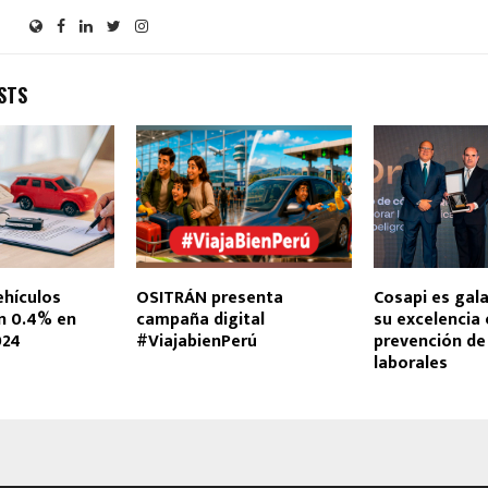
STS
ehículos
OSITRÁN presenta
Cosapi es gal
n 0.4% en
campaña digital
su excelencia 
024
#ViajabienPerú
prevención de
laborales