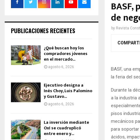
BASF, 
de neg
by
Revista Const
PUBLICACIONES RECIENTES
COMPART
¿Qué buscan hoy los
compradores jóvenes
en el mercado...
agosto 6, 2026
BASF, una emp
la feria del s
Ejecutivo designa a
Durante la dé
Inés Choy, Luis Palomino
y Gustavo...
a la industria
agosto 6, 2026
especialmente
pisos industri
mecánicos par
La inversión mediante
OxI se cuadruplicó
para soportar
entre enero y...
ácidos, impac