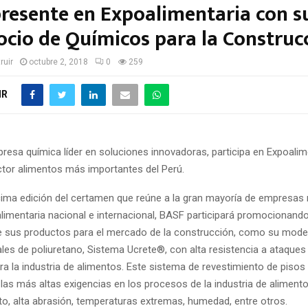
presente en Expoalimentaria con su
ocio de Químicos para la Construc
ruir
octubre 2, 2018
0
259
IR
resa química líder en soluciones innovadoras, participa en Expoalim
ector alimentos más importantes del Perú.
cima edición del certamen que reúne a la gran mayoría de empresas 
 alimentaria nacional e internacional, BASF participará promocionand
 sus productos para el mercado de la construcción, como su moder
ales de poliuretano, Sistema Ucrete®, con alta resistencia a ataques
a la industria de alimentos. Este sistema de revestimiento de pisos
 las más altas exigencias en los procesos de la industria de aliment
to, alta abrasión, temperaturas extremas, humedad, entre otros.