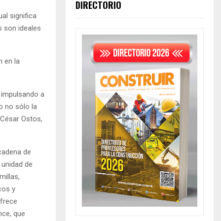
DIRECTORIO
l significa
s son ideales
n en la
, impulsando a
o no sólo la
ó César Ostos,
 cadena de
a unidad de
millas,
cos y
ofrece
nce, que