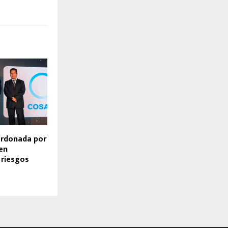
ardonada por
en
 riesgos