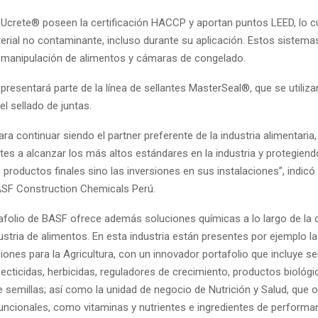
Ucrete® poseen la certificación HACCP y aportan puntos LEED, lo cua
erial no contaminante, incluso durante su aplicación. Estos sistema
 manipulación de alimentos y cámaras de congelado.
resentará parte de la línea de sellantes MasterSeal®, que se utiliza
el sellado de juntas.
a continuar siendo el partner preferente de la industria alimentaria
tes a alcanzar los más altos estándares en la industria y protegiend
 productos finales sino las inversiones en sus instalaciones”, indic
SF Construction Chemicals Perú.
tafolio de BASF ofrece además soluciones químicas a lo largo de la
dustria de alimentos. En esta industria están presentes por ejemplo l
ones para la Agricultura, con un innovador portafolio que incluye se
secticidas, herbicidas, reguladores de crecimiento, productos biológi
 semillas; así como la unidad de negocio de Nutrición y Salud, que 
funcionales, como vitaminas y nutrientes e ingredientes de performa