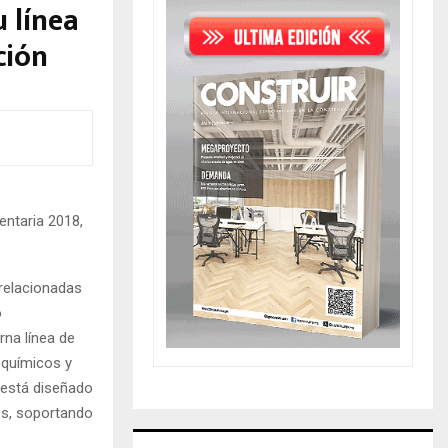
 línea
ción
entaria 2018,
relacionadas
o
na línea de
 químicos y
 está diseñado
os, soportando