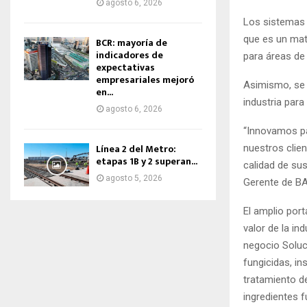
agosto 6, 2026
Los sistemas 
que es un mat
BCR: mayoría de
indicadores de
para áreas de
expectativas
empresariales mejoró
Asimismo, se p
en...
industria para 
agosto 6, 2026
“Innovamos par
Línea 2 del Metro:
nuestros clien
etapas 1B y 2 superan...
calidad de sus
agosto 5, 2026
Gerente de BA
El amplio por
valor de la in
negocio Soluci
fungicidas, in
tratamiento de
ingredientes 