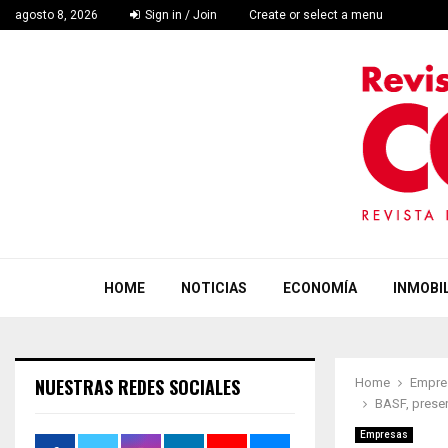
agosto 8, 2026
Sign in / Join
Create or select a menu
HOME
NOTICIAS
ECONOMÍA
INMOBIL
NUESTRAS REDES SOCIALES
Home
Empre
BASF, presen
Empresas