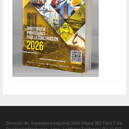
Dirección: Av. Separadora Industrial 2060 Oficina 303 Torre 1 Urb.