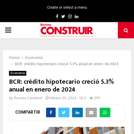
Create or select a menu
Facebook
Twitter
Instagram
Linkedin
PRIMARY
MENU
Home
Economía
BCR: crédito hipotecario creció 5.3% anual en enero de 2024
Economía
BCR: crédito hipotecario creció 5.3%
anual en enero de 2024
by
Revista Construir
febrero 29, 2024
0
299
COMPARTIR