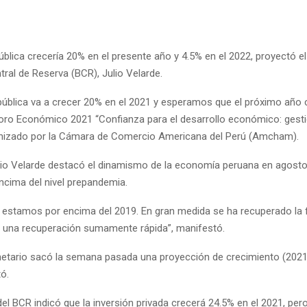
ública crecería 20% en el presente año y 4.5% en el 2022, proyectó e
ral de Reserva (BCR), Julio Velarde.
 pública va a crecer 20% en el 2021 y esperamos que el próximo año 
Foro Económico 2021 “Confianza para el desarrollo económico: gest
nizado por la Cámara de Comercio Americana del Perú (Amcham).
io Velarde destacó el dinamismo de la economía peruana en agosto 
ncima del nivel prepandemia.
 estamos por encima del 2019. En gran medida se ha recuperado la f
una recuperación sumamente rápida”, manifestó.
etario sacó la semana pasada una proyección de crecimiento (2021
tó.
del BCR indicó que la inversión privada crecerá 24.5% en el 2021, pero