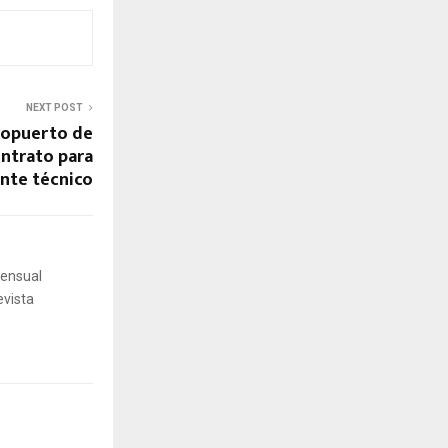
NEXT POST
ropuerto de
ontrato para
nte técnico
mensual
evista