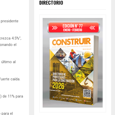
DIRECTORIO
l presidente
crezca 4.5%”,
ionando el
último al
uerte caída.
) de 11% para
 para el