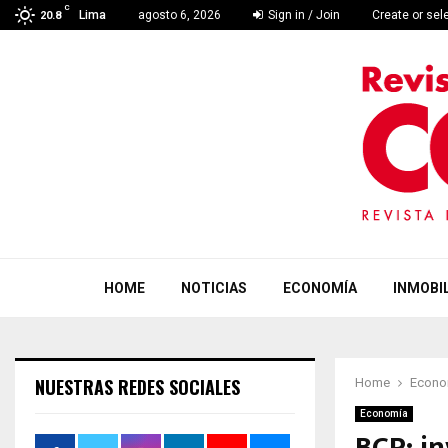
C
Lima
agosto 6, 2026
Sign in / Join
Create or sel
20.8
HOME
NOTICIAS
ECONOMÍA
INMOBIL
NUESTRAS REDES SOCIALES
Home
Econo
Economía