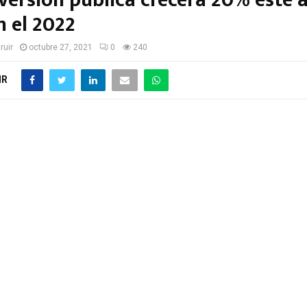
nversión pública crecerá 20% este 
n el 2022
ruir
octubre 27, 2021
0
240
IR