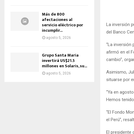
Más de 800
afectaciones al
servicio eléctrico por
La inversión p
incumplir...
del Banco Cent
agosto 5, 2026
“La inversión
afirmó en el 
Grupo Santa Maria
cambio”, orga
invertirá US$21.5
millones en Solaris, su...
Asimismo, Jul
agosto 5, 2026
situarse por e
“Ya en agosto
Hemos tenido 
“El Fondo Mon
el Perú”, resal
El presidente 