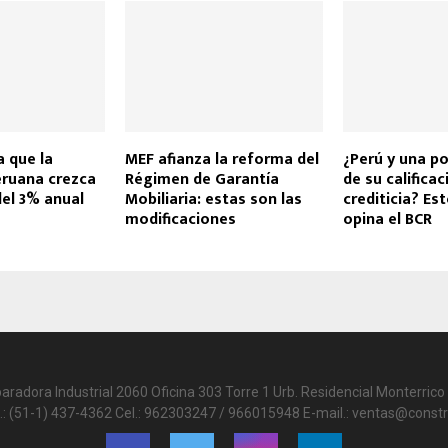
 que la
MEF afianza la reforma del
¿Perú y una po
ruana crezca
Régimen de Garantía
de su calificac
el 3% anual
Mobiliaria: estas son las
crediticia? Es
modificaciones
opina el BCR
paradora Industrial 2060 Oficina 303 Torre 1 Urb. Residencial Monterrico 
.: (51-1) 437-4362 Cel.: 962303247 / 966015948 E-mail.: ventas@constr