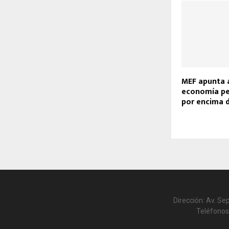
MEF apunta a
economía pe
por encima d
Dirección: Av. Se
Teléfonos