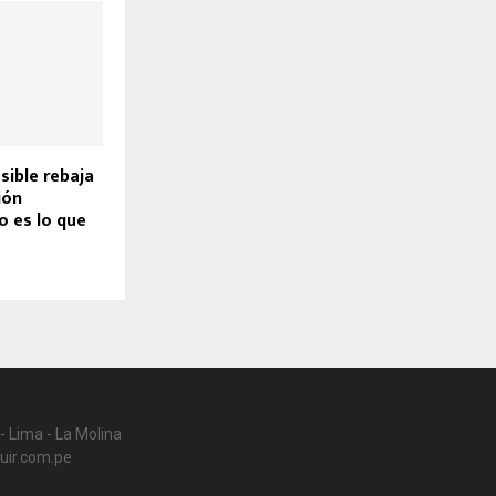
sible rebaja
ión
to es lo que
- Lima - La Molina
uir.com.pe