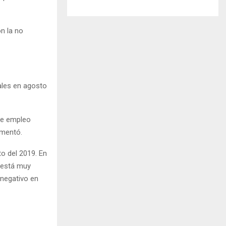
n la no
ales en agosto
de empleo
omentó.
o del 2019. En
 está muy
 negativo en