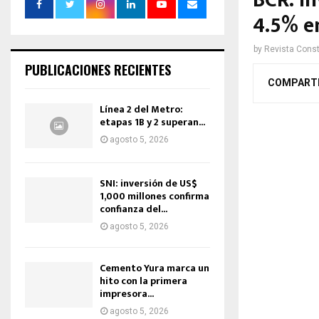
BCR: i
4.5% e
by
Revista Const
PUBLICACIONES RECIENTES
COMPART
Línea 2 del Metro:
etapas 1B y 2 superan...
agosto 5, 2026
SNI: inversión de US$
1,000 millones confirma
confianza del...
agosto 5, 2026
Cemento Yura marca un
hito con la primera
impresora...
agosto 5, 2026