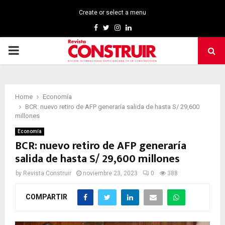
Create or select a menu
Facebook
Twitter
Instagram
Linkedin
PRIMARY
MENU
Home
Economía
BCR: nuevo retiro de AFP generaría salida de hasta S/ 29,600
millones
Economía
BCR: nuevo retiro de AFP generaría
salida de hasta S/ 29,600 millones
by
Revista Construir
noviembre 23, 2023
0
388
COMPARTIR