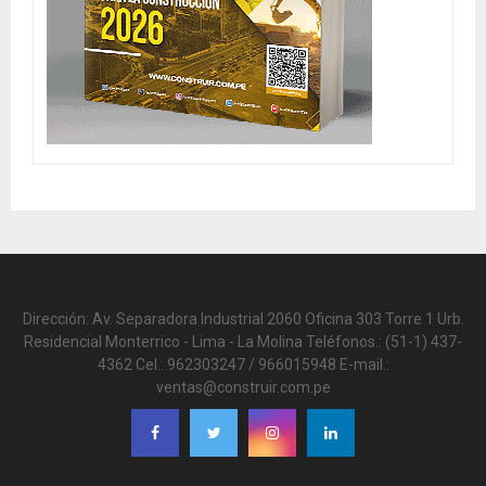
Dirección: Av. Separadora Industrial 2060 Oficina 303 Torre 1 Urb.
Residencial Monterrico - Lima - La Molina Teléfonos.: (51-1) 437-
4362 Cel.: 962303247 / 966015948 E-mail.:
ventas@construir.com.pe