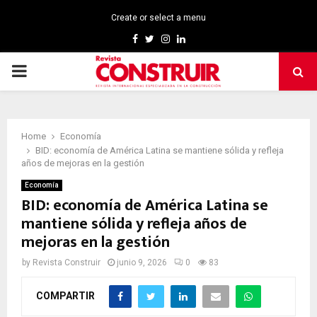
Create or select a menu
Facebook
Twitter
Instagram
Linkedin
PRIMARY
MENU
Home
Economía
BID: economía de América Latina se mantiene sólida y refleja
años de mejoras en la gestión
Economía
BID: economía de América Latina se
mantiene sólida y refleja años de
mejoras en la gestión
by
Revista Construir
junio 9, 2026
0
83
COMPARTIR