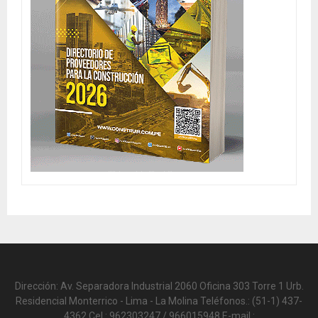
Dirección: Av. Separadora Industrial 2060 Oficina 303 Torre 1 Urb.
Residencial Monterrico - Lima - La Molina Teléfonos.: (51-1) 437-
4362 Cel.: 962303247 / 966015948 E-mail.: