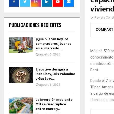
Capaci
vivien
by
Revista Const
PUBLICACIONES RECIENTES
COMPART
¿Qué buscan hoy los
compradores jóvenes
en el mercado...
Más de 500 pe
agosto 6, 2026
conocimientos
construcción d
Ejecutivo designa a
Perú.
Inés Choy, Luis Palomino
y Gustavo...
Desde el 7 al 
agosto 6, 2026
Túpac Amaru km
a cargo de es
La inversión mediante
técnicas a los
OxI se cuadruplicó
entre enero y...