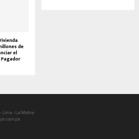
Vivienda
millones de
nciar el
n Pagador
- Lima - La Molina
uir.com.pe