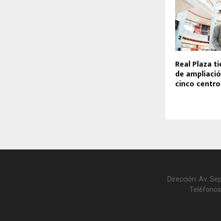
Real Plaza t
de ampliació
cinco centro
Dirección: Av. Se
Teléfonos