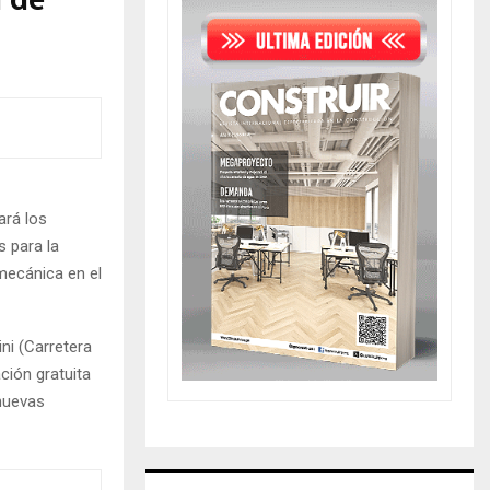
n de
ará los
 para la
 mecánica en el
ini (Carretera
ción gratuita
nuevas