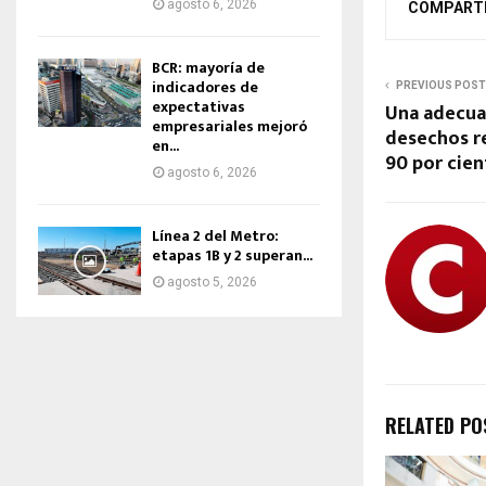
agosto 6, 2026
COMPART
BCR: mayoría de
indicadores de
PREVIOUS POST
expectativas
Una adecua
empresariales mejoró
desechos re
en...
90 por cie
agosto 6, 2026
Línea 2 del Metro:
etapas 1B y 2 superan...
agosto 5, 2026
RELATED PO