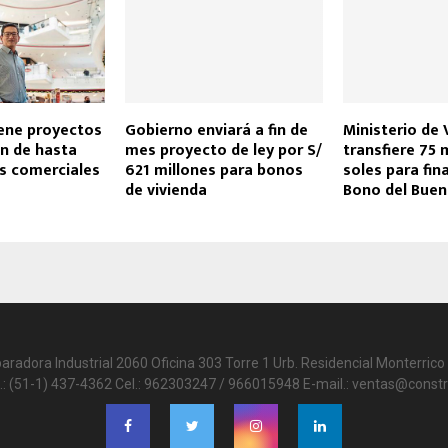
iene proyectos
Gobierno enviará a fin de
Ministerio de 
n de hasta
mes proyecto de ley por S/
transfiere 75 
s comerciales
621 millones para bonos
soles para fina
de vivienda
Bono del Bue
paradora Industrial 2060 Oficina 303 Torre 1 Urb. Residencial Monterrico 
.: (51-1) 437-4362 Cel.: 962303247 / 966015948 E-mail.: ventas@constr