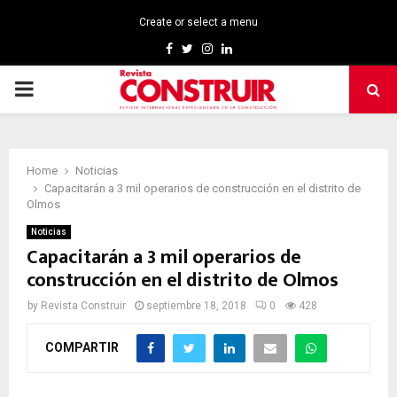
Create or select a menu
Facebook
Twitter
Instagram
Linkedin
PRIMARY
MENU
Home
Noticias
Capacitarán a 3 mil operarios de construcción en el distrito de
Olmos
Noticias
Capacitarán a 3 mil operarios de
construcción en el distrito de Olmos
by
Revista Construir
septiembre 18, 2018
0
428
COMPARTIR