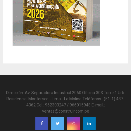
Dirección: Av. Separadora Industrial 2060 Oficina 303 Torre 1 Urb.
Residencial Monterrico - Lima - La Molina Teléfonos.: (51-1) 437-
4362 Cel.: 962303247 / 966015948 E-mail.:
ventas@construir.com.pe