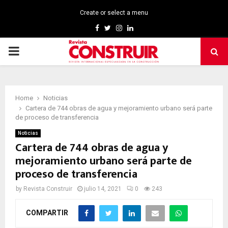
Create or select a menu
Facebook
Twitter
Instagram
Linkedin
PRIMARY
MENU
Home
Noticias
Cartera de 744 obras de agua y mejoramiento urbano será parte
de proceso de transferencia
Noticias
Cartera de 744 obras de agua y
mejoramiento urbano será parte de
proceso de transferencia
by
Revista Construir
julio 14, 2021
0
243
COMPARTIR