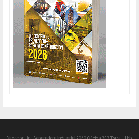
Dirección: Av. Separadora Industrial 2060 Oficina 303 Torre 1 Urb.