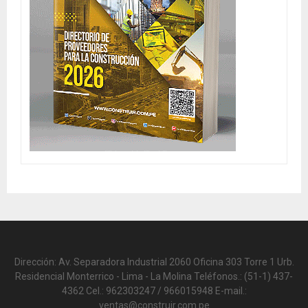
Dirección: Av. Separadora Industrial 2060 Oficina 303 Torre 1 Urb.
Residencial Monterrico - Lima - La Molina Teléfonos.: (51-1) 437-
4362 Cel.: 962303247 / 966015948 E-mail.:
ventas@construir.com.pe