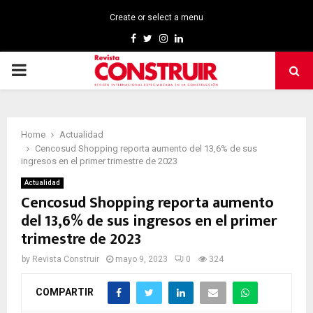
Create or select a menu
Facebook
Twitter
Instagram
Linkedin
PRIMARY
MENU
Home
Actualidad
Cencosud Shopping reporta aumento del 13,6% de sus
ingresos en el primer trimestre de 2023
Actualidad
Cencosud Shopping reporta aumento
del 13,6% de sus ingresos en el primer
trimestre de 2023
by
Revista Construir
mayo 9, 2023
0
324
COMPARTIR