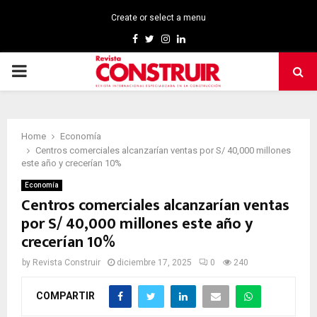
Create or select a menu
Facebook
Twitter
Instagram
Linkedin
PRIMARY
MENU
Home
Economía
Centros comerciales alcanzarían ventas por S/ 40,000 millones
este año y crecerían 10%
Economía
Centros comerciales alcanzarían ventas
por S/ 40,000 millones este año y
crecerían 10%
by
Revista Construir
diciembre 17, 2025
0
240
COMPARTIR