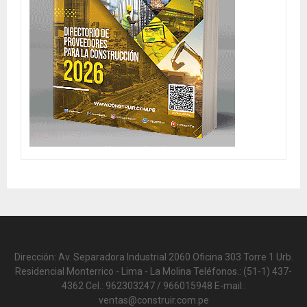
Dirección: Av. Separadora Industrial 2060 Oficina 303 Torre 1 Urb.
Residencial Monterrico - Lima - La Molina Teléfonos.: (51-1) 437-
4362 Cel.: 962303247 / 966015948 E-mail.:
ventas@construir.com.pe