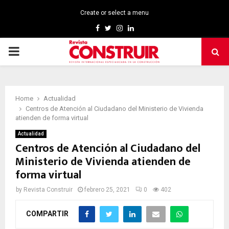
Create or select a menu
Facebook
Twitter
Instagram
Linkedin
PRIMARY
MENU
Home
Actualidad
Centros de Atención al Ciudadano del Ministerio de Vivienda
atienden de forma virtual
Actualidad
Centros de Atención al Ciudadano del
Ministerio de Vivienda atienden de
forma virtual
by
Revista Construir
febrero 25, 2021
0
402
COMPARTIR