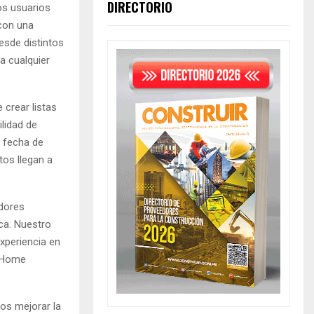
DIRECTORIO
os usuarios
 con una
esde distintos
a cualquier
 crear listas
ilidad de
u fecha de
tos llegan a
adores
ica. Nuestro
experiencia en
y Home
os mejorar la