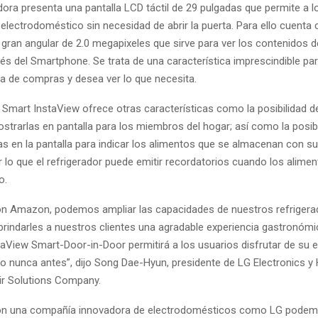
dora presenta una pantalla LCD táctil de 29 pulgadas que permite a l
 electrodoméstico sin necesidad de abrir la puerta. Para ello cuenta
gran angular de 2.0 megapixeles que sirve para ver los contenidos d
és del Smartphone. Se trata de una característica imprescindible par
a de compras y desea ver lo que necesita.
Smart InstaView ofrece otras características como la posibilidad de
strarlas en pantalla para los miembros del hogar; así como la posib
as en la pantalla para indicar los alimentos que se almacenan con s
 lo que el refrigerador puede emitir recordatorios cuando los alimen
o.
con Amazon, podemos ampliar las capacidades de nuestros refriger
 brindarles a nuestros clientes una agradable experiencia gastronóm
staView Smart-Door-in-Door permitirá a los usuarios disfrutar de su 
o nunca antes”, dijo Song Dae-Hyun, presidente de LG Electronics 
ir Solutions Company.
con una compañía innovadora de electrodomésticos como LG podem