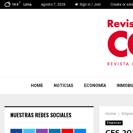
C
Lima
agosto 7, 2026
Sign in / Join
Create or sel
19.9
HOME
NOTICIAS
ECONOMÍA
INMOBIL
NUESTRAS REDES SOCIALES
Home
Empre
Empresas