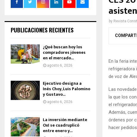
CES 201
asiste
by
Revista Const
PUBLICACIONES RECIENTES
COMPART
¿Qué buscan hoy los
compradores jóvenes
en el mercado...
En la feria i
agosto 6, 2026
refrigeradora 
de voz de Ale
Ejecutivo designa a
Inés Choy, Luis Palomino
Las novedades
y Gustavo...
la que los co
agosto 6, 2026
el refrigerado
Además, cuent
La inversión mediante
órdenes por c
OxI se cuadruplicó
hacer pedidos
entre enero y...