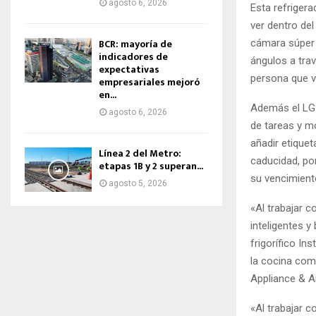
agosto 6, 2026
Esta refrigera
ver dentro del
BCR: mayoría de
cámara súper 
indicadores de
ángulos a trav
expectativas
persona que v
empresariales mejoró
en...
Además el LG 
agosto 6, 2026
de tareas y mo
añadir etiquet
Línea 2 del Metro:
caducidad, por
etapas 1B y 2 superan...
su vencimient
agosto 5, 2026
«Al trabajar 
inteligentes y
frigorífico In
la cocina com
Appliance & A
«Al trabajar 