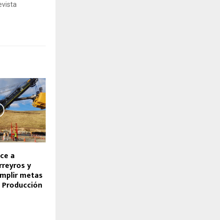
evista
ce a
rreyros y
umplir metas
 Producción