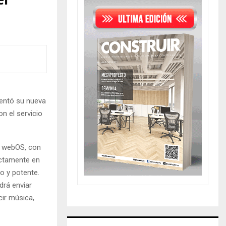
el
sentó su nueva
n el servicio
o webOS, con
ectamente en
o y potente.
drá enviar
ir música,