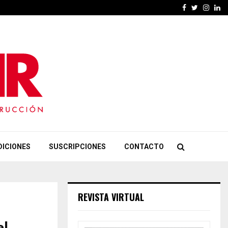
Facebook
Twitter
Insta
Li
DICIONES
SUSCRIPCIONES
CONTACTO
REVISTA VIRTUAL
n