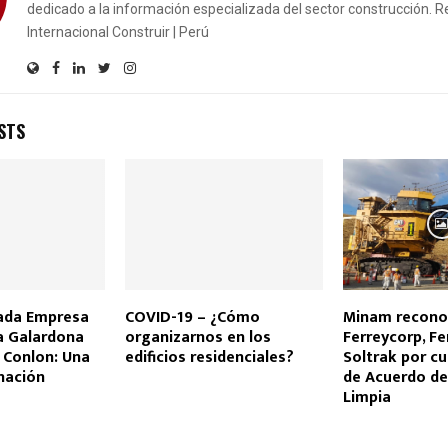
dedicado a la información especializada del sector construcción. R
Internacional Construir | Perú
STS
ada Empresa
COVID-19 – ¿Cómo
Minam recono
la Galardona
organizarnos en los
Ferreycorp, Fe
 Conlon: Una
edificios residenciales?
Soltrak por c
nación
de Acuerdo de
Limpia