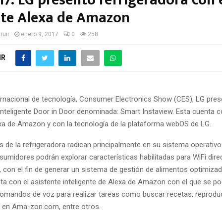
7: LG presentó refrigeradora con 
nte Alexa de Amazon
ruir
enero 9, 2017
0
258
IR
nternacional de tecnología, Consumer Electronics Show (CES), LG pre
inteligente Door in Door denominada: Smart Instaview. Esta cuenta co
xa de Amazon y con la tecnología de la plataforma webOS de LG.
 de la refrigeradora radican principalmente en su sistema operativ
nsumidores podrán explorar características habilitadas para WiFi dir
r, con el fin de generar un sistema de gestión de alimentos optimizad
a con el asistente inteligente de Alexa de Amazon con el que se po
omandos de voz para realizar tareas como buscar recetas, reproduc
 en Ama-zon.com, entre otros.