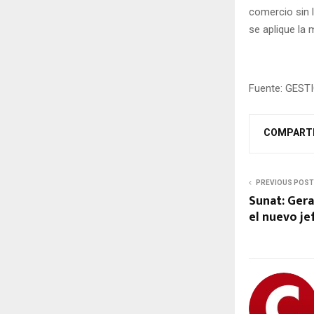
comercio sin l
se aplique la 
Fuente: GEST
COMPART
PREVIOUS POST
Sunat: Ger
el nuevo jef