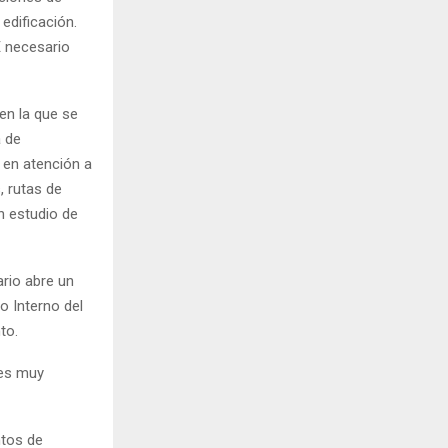
 edificación.
E necesario
en la que se
a de
 en atención a
, rutas de
n estudio de
ario abre un
o Interno del
to.
 es muy
ntos de