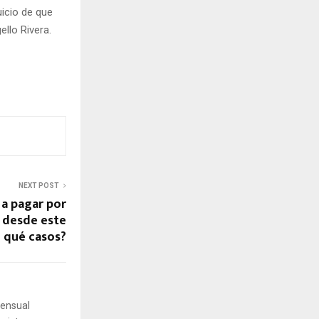
uicio de que
llo Rivera.
NEXT POST
 a pagar por
á desde este
n qué casos?
mensual