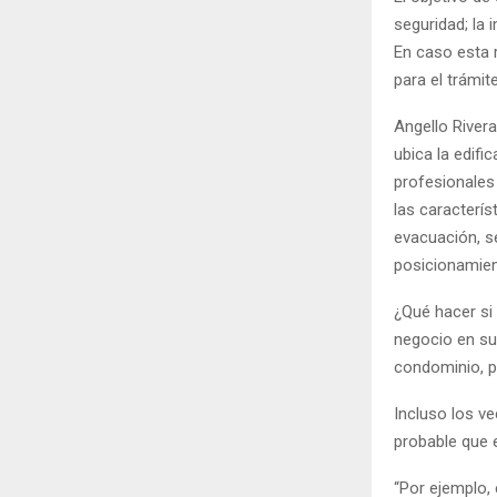
seguridad; la 
En caso esta r
para el trámit
Angello River
ubica la edifi
profesionales
las caracterís
evacuación, s
posicionamie
¿Qué hacer si
negocio en su
condominio, p
Incluso los v
probable que 
“Por ejemplo, 