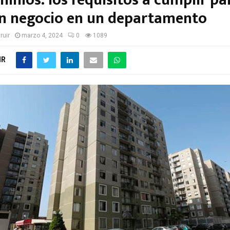
inios: los requisitos a cumplir pa
un negocio en un departamento
ruir
marzo 4, 2024
0
1089
IR