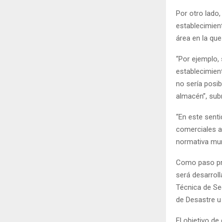
Por otro lado,
establecimien
área en la que
“Por ejemplo,
establecimien
no sería posib
almacén”, sub
“En este senti
comerciales al
normativa muni
Como paso pre
será desarroll
Técnica de Seg
de Desastre u
El objetivo de