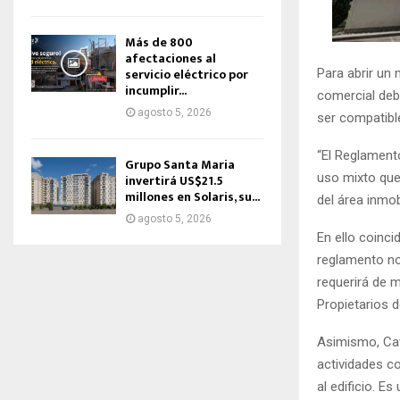
Más de 800
afectaciones al
servicio eléctrico por
Para abrir un
incumplir...
comercial deb
agosto 5, 2026
ser compatible
“El Reglamento
Grupo Santa Maria
uso mixto que 
invertirá US$21.5
millones en Solaris, su...
del área inmob
agosto 5, 2026
En ello coinci
reglamento no
requerirá de m
Propietarios 
Asimismo, Cav
actividades co
al edificio. E