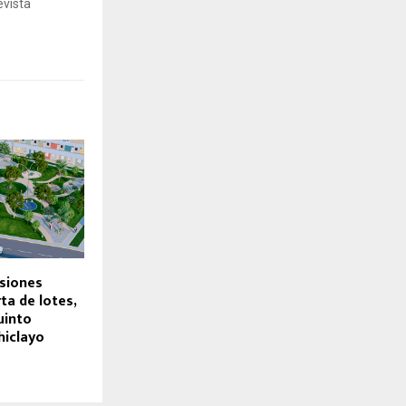
evista
siones
ta de lotes,
uinto
hiclayo