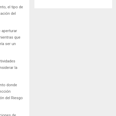
to, el tipo de
ación del
 aperturar
mientras que
ría ser un
tividades
nsiderar la
ento donde
pección
ión del Riesgo
iciones de