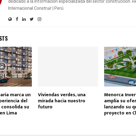
dedicado a la información especializada del sector construcción. R
Internacional Construir | Perú
STS
iaria marca un
Viviendas verdes, una
Menorca Inver
periencia del
mirada hacia nuestro
amplía su ofer
 consolida su
futuro
lanzando su q
 en Lima
proyecto en C