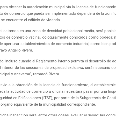
 para obtener la autorización municipal vía la licencia de funcionamien
to de comercio que pueda ser implementado dependerá de la zonific
 se encuentre el edificio de vivienda.
 si estamos en una zona de densidad poblacional media, será posible
tos de comercio vecinal, coloquialmente conocidos como bodega; 
le aperturar establecimientos de comercio industrial, como bien pod
rayó Angello Rivera.
do, incluso cuando el Reglamento Interno permita el desarrollo de ac
 interior de las secciones de propiedad exclusiva, será necesario co
cipal y viceversa”, remarcó Rivera.
vio a la obtención de la licencia de funcionamiento, el establecimi
ada la actividad de comercio u oficina necesitará pasar por una Ins
uridad en Edificaciones (ITSE), por parte de la Subgerencia de Gest
 órgano equivalente de la municipalidad correspondiente.
 dicha inspección será, entre otras cosas, evaluar el riesgo; las cond