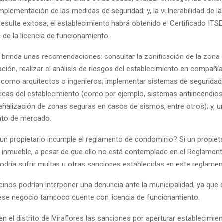
implementación de las medidas de seguridad; y, la vulnerabilidad de la
esulte exitosa, el establecimiento habrá obtenido el Certificado ITS
e de la licencia de funcionamiento.
a brinda unas recomendaciones: consultar la zonificación de la zona 
cación, realizar el análisis de riesgos del establecimiento en compañí
 como arquitectos o ingenieros; implementar sistemas de seguridad
ticas del establecimiento (como por ejemplo, sistemas antiincendios
eñalización de zonas seguras en casos de sismos, entre otros); y, u
nto de mercado.
 un propietario incumple el reglamento de condominio? Si un propiet
 inmueble, a pesar de que ello no está contemplado en el Reglament
odría sufrir multas u otras sanciones establecidas en este reglamen
ecinos podrían interponer una denuncia ante la municipalidad, ya que
ese negocio tampoco cuente con licencia de funcionamiento.
en el distrito de Miraflores las sanciones por aperturar establecimie