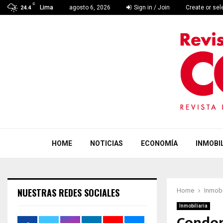
C
Lima
agosto 6, 2026
Sign in / Join
Create or se
24.4
HOME
NOTICIAS
ECONOMÍA
INMOBIL
NUESTRAS REDES SOCIALES
Home
Inmobi
Inmobiliaria