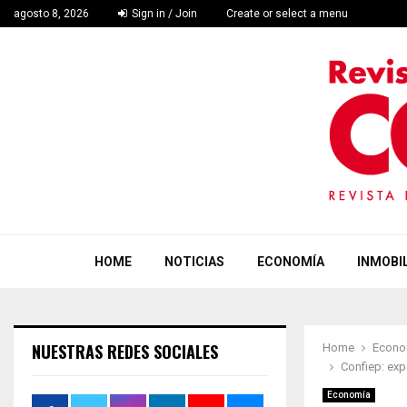
agosto 8, 2026
Sign in / Join
Create or select a menu
HOME
NOTICIAS
ECONOMÍA
INMOBIL
NUESTRAS REDES SOCIALES
Home
Econo
Confiep: exp
Economía