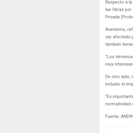
Respecto a la
las Obras por
Privada (ProIn
Asimismo, ref
ser afectado 
también tienen
“Los términos 
muy interesan
De otro lado, 
incluido el em
“Es important
normatividad v
Fuente: ANDI