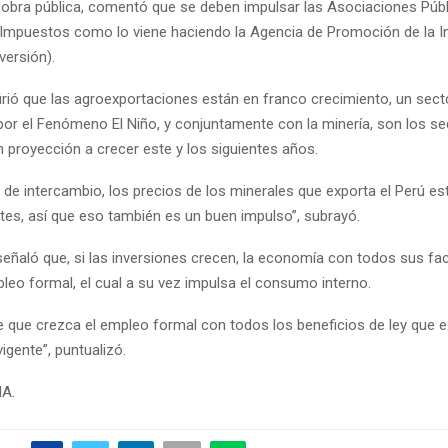
 obra pública, comentó que se deben impulsar las Asociaciones Públ
 Impuestos como lo viene haciendo la Agencia de Promoción de la I
versión).
irió que las agroexportaciones están en franco crecimiento, un sec
por el Fenómeno El Niño, y conjuntamente con la minería, son los s
 proyección a crecer este y los siguientes años.
de intercambio, los precios de los minerales que exporta el Perú es
tes, así que eso también es un buen impulso”, subrayó.
señaló que, si las inversiones crecen, la economía con todos sus fa
pleo formal, el cual a su vez impulsa el consumo interno.
e que crezca el empleo formal con todos los beneficios de ley que ex
igente”, puntualizó.
NA.