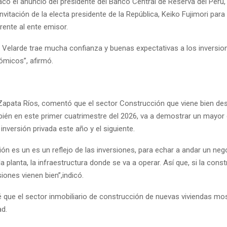
có el anuncio del presidente del Banco Central de Reserva del Perú, 
invitación de la electa presidente de la República, Keiko Fujimori para
rente al ente emisor.
o Velarde trae mucha confianza y buenas expectativas a los inversion
micos”, afirmó.
 Zapata Ríos, comentó que el sector Construcción que viene bien de
ién en este primer cuatrimestre del 2026, va a demostrar un mayor
inversión privada este año y el siguiente.
ón es un es un reflejo de las inversiones, para echar a andar un neg
la planta, la infraestructura donde se va a operar. Así que, si la cons
siones vienen bien”,indicó.
 que el sector inmobiliario de construcción de nuevas viviendas mo
ad.