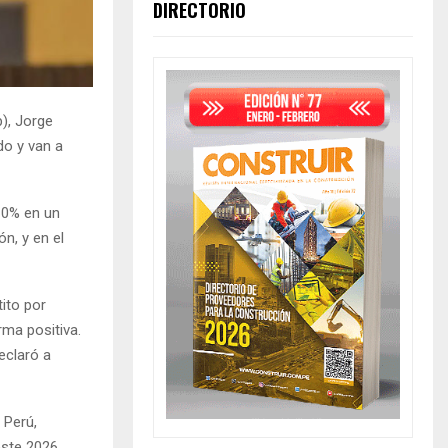
DIRECTORIO
p), Jorge
do y van a
 10% en un
n, y en el
tito por
rma positiva.
eclaró a
 Perú,
este 2026.