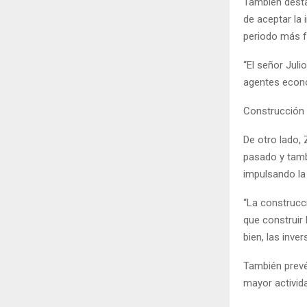
También desta
de aceptar la 
periodo más f
“El señor Juli
agentes econó
Construcción
De otro lado,
pasado y tamb
impulsando la 
“La construcci
que construir 
bien, las inver
También prevé
mayor activid