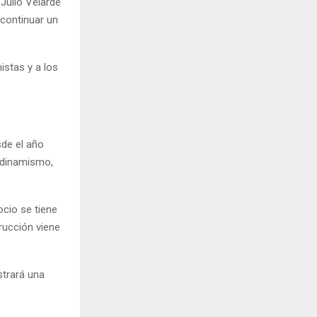
Julio Velarde
 continuar un
istas y a los
sde el año
 dinamismo,
ocio se tiene
trucción viene
strará una