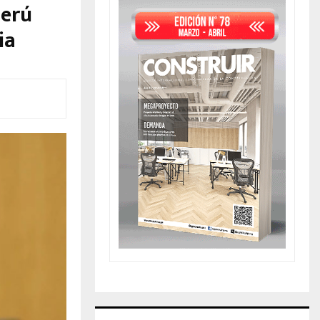
Perú
ia