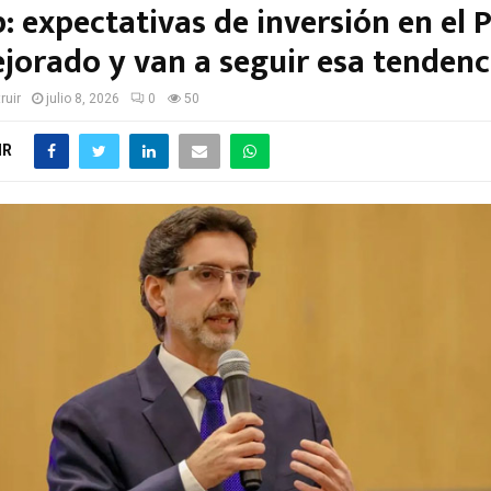
: expectativas de inversión en el 
jorado y van a seguir esa tendenc
ruir
julio 8, 2026
0
50
IR