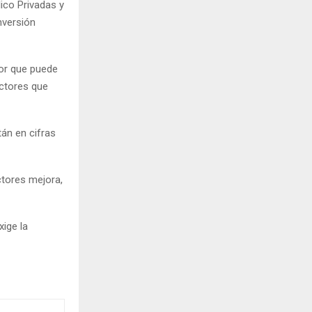
ico Privadas y
nversión
tor que puede
ectores que
tán en cifras
ctores mejora,
ige la