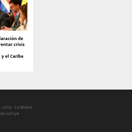
laración de
entar crisis
y el Caribe
- Lima - La Molina
uir.com.pe