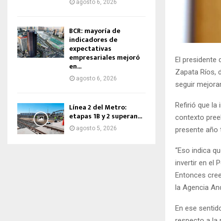
agosto 6, 2026
BCR: mayoría de
indicadores de
expectativas
empresariales mejoró
El presidente 
en...
Zapata Ríos, 
agosto 6, 2026
seguir mejora
Refirió que la
Línea 2 del Metro:
etapas 1B y 2 superan...
contexto pree
agosto 5, 2026
presente año
“Eso indica qu
invertir en el
Entonces cree
la Agencia An
En ese sentido
respecto a la