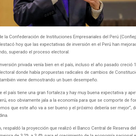
de la Confederación de Instituciones Empresariales del Perú (Confie
destacó hoy que las expectativas de inversión en el Perú han mejora
ndo, superado el proceso electoral.
 inversión privada venía bien en el país, incluso el año pasado creció
lectoral donde había propuestas radicales de cambios de Constitució
 también viene demostrando un buen desempeño.
e el país tiene una gran fortaleza y hay muy buena expectativa y ape
 Perú, eso obviamente jala a la economía para que se comporte de fo
mos que este año va a ser bueno y el próximo debería ser mejor”, d
dina.
, respaldó la proyección que realizó el Banco Central de Reserva del
 mejora de 3.2% a 3.4% para el crecimiento de la economía nacional 