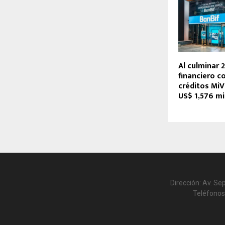
Al culminar 
financiero c
créditos MiV
US$ 1,576 mi
Dirección: Av. Se
Teléfonos