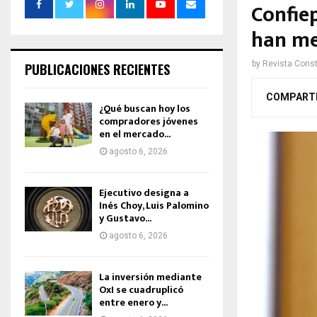
Confiep
han me
by
Revista Const
PUBLICACIONES RECIENTES
COMPART
¿Qué buscan hoy los
compradores jóvenes
en el mercado...
agosto 6, 2026
Ejecutivo designa a
Inés Choy, Luis Palomino
y Gustavo...
agosto 6, 2026
La inversión mediante
OxI se cuadruplicó
entre enero y...