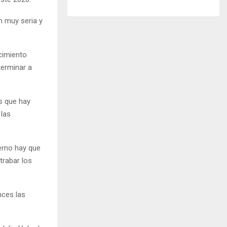
n muy seria y
cimiento
terminar a
s que hay
las
ierno hay que
trabar los
nces las