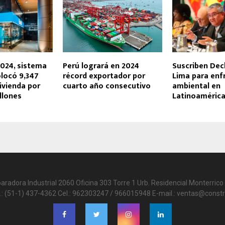
2024, sistema
Perú logrará en 2024
Suscriben Dec
olocó 9,347
récord exportador por
Lima para enfr
ivienda por
cuarto año consecutivo
ambiental en
llones
Latinoamérica 
paradora Industrial 2060 Oficina 303 Torre 1 Urb. Residencial Monterrico 
.: (51-1) 437-4362 Cel.: 962303247 / 966015948 E-mail.: ventas@constr