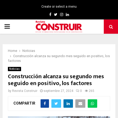
Create or select a menu
Facebook
Twitter
Instagram
Linkedin
PRIMARY
MENU
Home
Noticias
Construcción alcanza su segundo mes seguido en positivo, los
factores
Noticias
Construcción alcanza su segundo mes
seguido en positivo, los factores
by
Revista Construir
septiembre 27, 2024
0
265
COMPARTIR