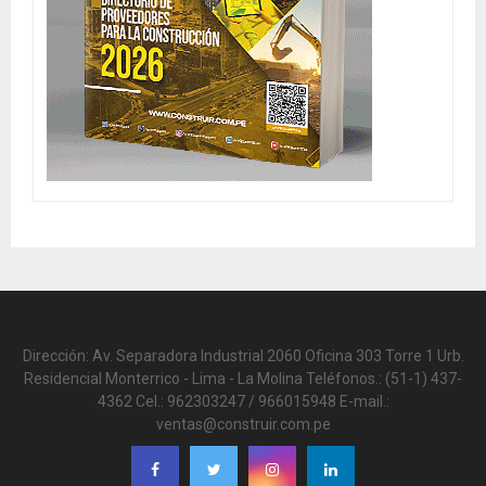
Dirección: Av. Separadora Industrial 2060 Oficina 303 Torre 1 Urb.
Residencial Monterrico - Lima - La Molina Teléfonos.: (51-1) 437-
4362 Cel.: 962303247 / 966015948 E-mail.:
ventas@construir.com.pe