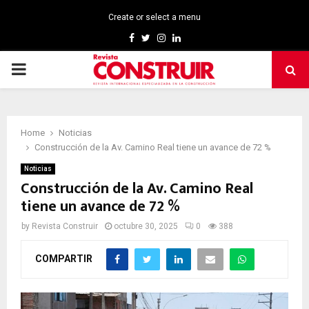
Create or select a menu
Facebook
Twitter
Instagram
Linkedin
PRIMARY
MENU
Home
Noticias
Construcción de la Av. Camino Real tiene un avance de 72 %
Noticias
Construcción de la Av. Camino Real
tiene un avance de 72 %
by
Revista Construir
octubre 30, 2025
0
388
COMPARTIR