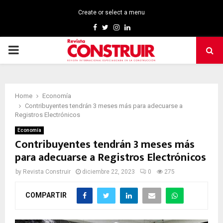
Create or select a menu
Facebook
Twitter
Instagram
Linkedin
PRIMARY
MENU
Home
Economía
Contribuyentes tendrán 3 meses más para adecuarse a
Registros Electrónicos
Economía
Contribuyentes tendrán 3 meses más
para adecuarse a Registros Electrónicos
by
Revista Construir
diciembre 22, 2023
0
275
COMPARTIR