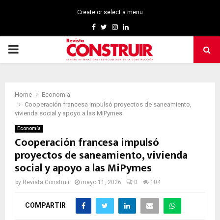
Create or select a menu
Facebook
Twitter
Instagram
Linkedin
PRIMARY
MENU
Home
Economía
Cooperación francesa impulsó proyectos de saneamiento,
vivienda social y apoyo a las MiPymes
Economía
Cooperación francesa impulsó
proyectos de saneamiento, vivienda
social y apoyo a las MiPymes
by
Revista Construir
mayo 11, 2026
0
104
COMPARTIR