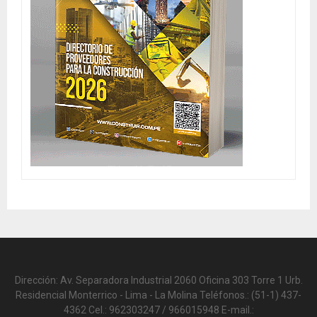
Dirección: Av. Separadora Industrial 2060 Oficina 303 Torre 1 Urb.
Residencial Monterrico - Lima - La Molina Teléfonos.: (51-1) 437-
4362 Cel.: 962303247 / 966015948 E-mail.: