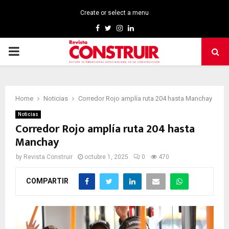
Create or select a menu
Facebook
Twitter
Instagram
Linkedin
PRIMARY
MENU
Home
Noticias
Corredor Rojo amplía ruta 204 hasta Manchay
Noticias
Corredor Rojo amplía ruta 204 hasta
Manchay
by
Revista Construir
octubre 1, 2025
0
470
COMPARTIR