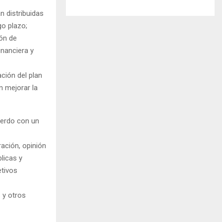
n distribuidas
go plazo;
ión de
inanciera y
ción del plan
n mejorar la
uerdo con un
ación, opinión
blicas y
etivos
 y otros