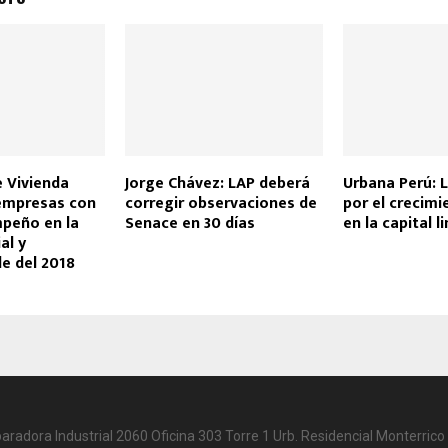
e Vivienda
Jorge Chávez: LAP deberá
Urbana Perú: 
empresas con
corregir observaciones de
por el crecimi
peño en la
Senace en 30 días
en la capital 
al y
e del 2018
paradora Industrial 2060 Oficina 303 Torre 1 Urb. Residencial Monterrico 