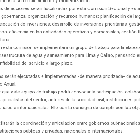
tadas a su fortalecimiento y modernización.
s de acciones serán fiscalizadas por esta Comisión Sectorial y está
: gobernanza; organización y recursos humanos; planificación de lar
jecución de inversiones; desarrollo de inversiones prioritarias; gest
cos; eficiencia en las actividades operativas y comerciales; gestión f
faria.
 esta comisión se implementará un grupo de trabajo para la elabora
nfraestructura de agua y saneamiento para Lima y Callao, pensando e
nfiabilidad del servicio a largo plazo.
s serán ejecutadas e implementadas -de manera priorizada- de ac
o Anual.
 que este equipo de trabajo podrá convocar la participación, colabor
specialistas del sector, actores de la sociedad civil, instituciones pú
onales e internacionales. Ello con la consigna de cumplir con los obj
litarán la coordinación y articulación entre gobiernos subnacionales
nstituciones públicas y privadas, nacionales e internacionales.