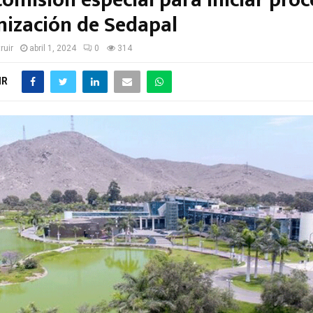
omisión especial para iniciar proc
ización de Sedapal
ruir
abril 1, 2024
0
314
IR