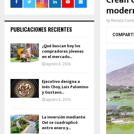
Crean c
modern
by
Revista Const
PUBLICACIONES RECIENTES
COMPART
¿Qué buscan hoy los
compradores jóvenes
en el mercado...
agosto 6, 2026
Ejecutivo designa a
Inés Choy, Luis Palomino
y Gustavo...
agosto 6, 2026
La inversión mediante
OxI se cuadruplicó
entre enero y...