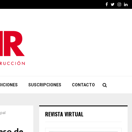
Facebook
Twitter
Insta
Li
DICIONES
SUSCRIPCIONES
CONTACTO
REVISTA VIRTUAL
apal