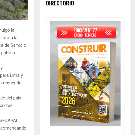
DIRECTORIO
mulgó la
ento a la
a de Servicio
 pública
 y
 para Lima y
o requerido
e del país -
ico fue
ta SEDAPAL
 recomendando