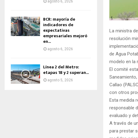
agosto 6, 2026
BCR: mayoría de
indicadores de
expectativas
La ministra d
empresariales mejoró
resolución min
en...
implementació
agosto 6, 2026
de Agua Potab
modelo en la 
Línea 2 del Metro:
El comité esta
etapas 1B y 2 superan...
Saneamiento, 
agosto 5, 2026
Callao (PALSC)
con otros prog
Esta medida r
responsable de
evaluado y de
A través de un
para prestar 