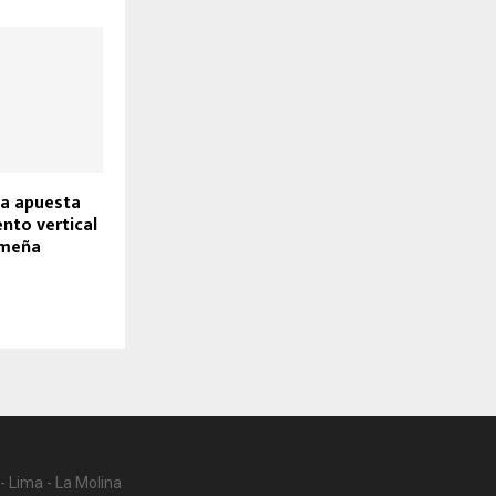
La apuesta
ento vertical
limeña
- Lima - La Molina