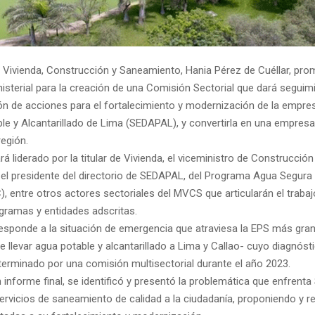
e Vivienda, Construcción y Saneamiento, Hania Pérez de Cuéllar, pro
isterial para la creación de una Comisión Sectorial que dará seguimi
n de acciones para el fortalecimiento y modernización de la empres
le y Alcantarillado de Lima (SEDAPAL), y convertirla en una empresa
región.
rá liderado por la titular de Vivienda, el viceministro de Construcción
el presidente del directorio de SEDAPAL, del Programa Agua Segura
, entre otros actores sectoriales del MVCS que articularán el trabaj
ramas y entidades adscritas. ​​
esponde a la situación de emergencia que atraviesa la EPS más grand
 llevar agua potable y alcantarillado a Lima y Callao- cuyo diagnóst
terminado por una comisión multisectorial durante el año 2023.
 informe final, se identificó y presentó la problemática que enfren
servicios de saneamiento de calidad a la ciudadanía, proponiendo y