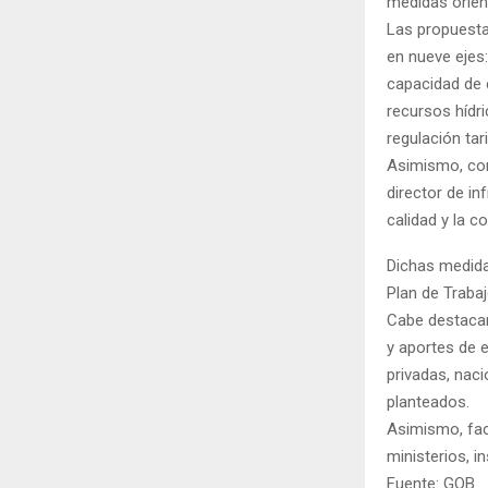
medidas orien
Las propuesta
en nueve ejes
capacidad de e
recursos hídri
regulación tari
Asimismo, con
director de i
calidad y la co
Dichas medida
Plan de Trabaj
Cabe destacar
y aportes de e
privadas, naci
planteados.
Asimismo, faci
ministerios, i
Fuente: GOB