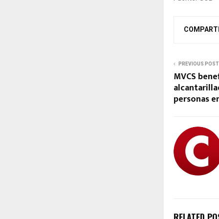
COMPART
PREVIOUS POST
MVCS benefi
alcantarill
personas e
RELATED PO