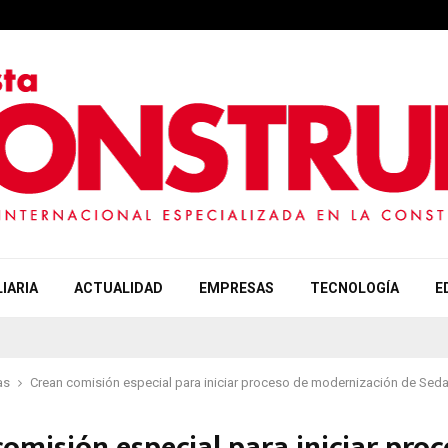
IARIA
ACTUALIDAD
EMPRESAS
TECNOLOGÍA
E
as
Crean comisión especial para iniciar proceso de modernización de Sed