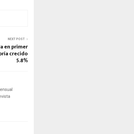
NEXT POST
a en primer
bría crecido
5.8%
mensual
evista