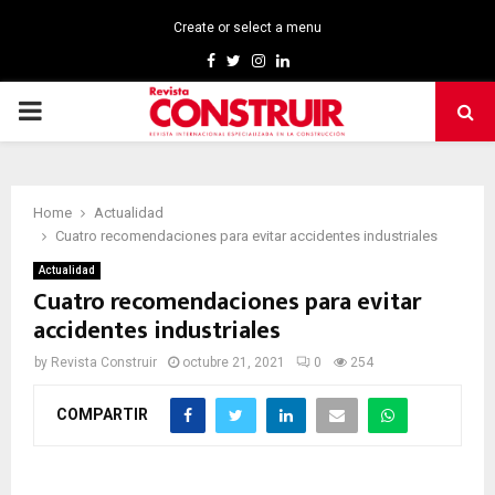
Create or select a menu
Facebook
Twitter
Instagram
Linkedin
PRIMARY
MENU
Home
Actualidad
Cuatro recomendaciones para evitar accidentes industriales
Actualidad
Cuatro recomendaciones para evitar
accidentes industriales
by
Revista Construir
octubre 21, 2021
0
254
COMPARTIR