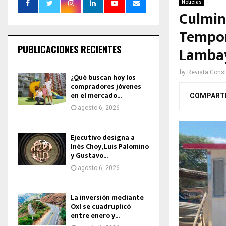
Noticias
Culmin
Tempor
PUBLICACIONES RECIENTES
Lamba
by
Revista Const
¿Qué buscan hoy los
compradores jóvenes
en el mercado...
COMPART
agosto 6, 2026
Ejecutivo designa a
Inés Choy, Luis Palomino
y Gustavo...
agosto 6, 2026
La inversión mediante
OxI se cuadruplicó
entre enero y...