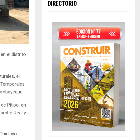
DIRECTORIO
n el distrito
urales, el
s Temporales
 Lambayeque.
de Pítipo, en
 Tambo Real y
Chiclayo