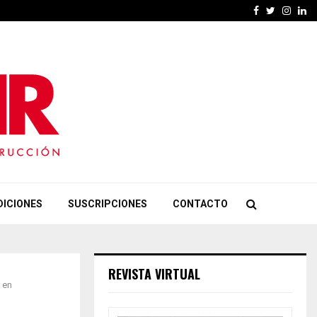
Facebook
Twitter
Insta
Li
DICIONES
SUSCRIPCIONES
CONTACTO
REVISTA VIRTUAL
 en