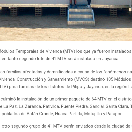
ódulos Temporales de Vivienda (MTV) los que ya fueron instalados e
o, en tanto segundo lote de 41 MTV será instalado en Jayanca.
las familias afectadas y damnificadas a causa de los fenómenos nat
 Vivienda, Construcción y Saneamiento (MVCS) destinó 105 Módulo
TV) para familias de los distritos de Pítipo y Jayanca, en la región
 culminó la instalación de un primer paquete de 64 MTV en el distrito 
e La Paz, La Zaranda, Pativilca, Puente Piedra, Sandial, Santa Clara,
s poblados de Batán Grande, Huaca Partida, Motupillo y Patapón.
, otro segundo grupo de 41 MTV serán enviados desde la ciudad de 