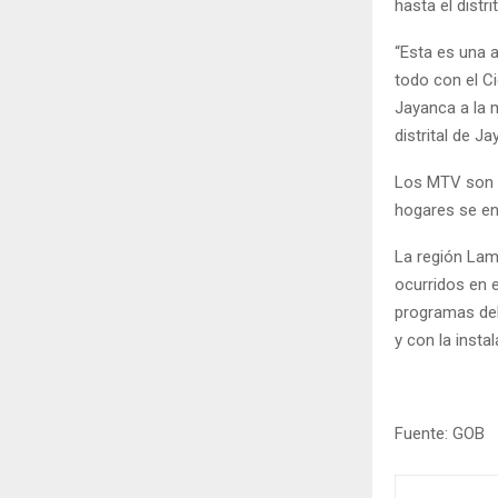
hasta el distr
“Esta es una a
todo con el C
Jayanca a la 
distrital de Ja
Los MTV son u
hogares se en
La región Lam
ocurridos en e
programas de
y con la inst
Fuente: GOB