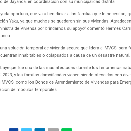
ito de Jayanca, en coordinación con su municipalidad distrital.
yuda oportuna, que va a beneficiar a las familias que lo necesitan, q
iclón Yaku, ya que muchos se quedaron sin sus viviendas. Agradec
ministra de Vivienda por brindarnos su apoyo” comentó Hermes Carril
yanca.
na solución temporal de vivienda segura que lidera el MVCS, para f
cuentran inhabitables o colapsados a causa de un desastre natural.
bayeque fue una de las más afectadas durante los fenómenos natu
l 2023, y las familias damnificadas vienen siendo atendidas con div
l MVCS, como los Bonos de Arrendamiento de Viviendas para Emerg
alación de módulos temporales.