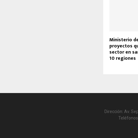
Ministerio d
proyectos qu
sector en s
10 regiones
Dirección: Av. Se
Teléfonos