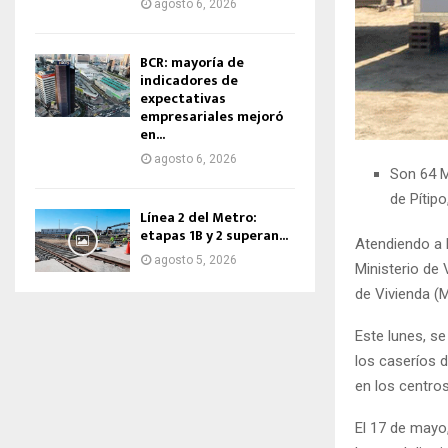
agosto 6, 2026
BCR: mayoría de
indicadores de
expectativas
empresariales mejoró
en...
agosto 6, 2026
Son 64 M
de Pítip
Línea 2 del Metro:
etapas 1B y 2 superan...
Atendiendo a 
agosto 5, 2026
Ministerio de
de Vivienda (M
Este lunes, se
los caseríos d
en los centro
El 17 de mayo