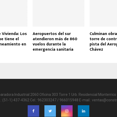
e Vivienda: Los
Aeropuertos del sur
Culminan obras
e tiene el
atendieron más de 860
torre de cont
aneamiento en
vuelos durante la
pista del Aero
emergencia sanitaria
Chávez
paradora Industrial 2060 Oficina 303 Torre 1 Urb. Residencial Monterrico 
.: (51-1) 437-4362 Cel.: 962303247 / 966015948 E-mail.: ventas@constr