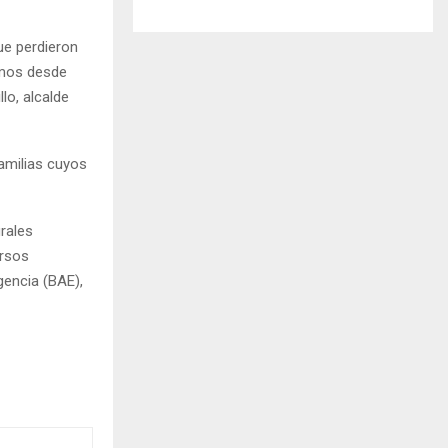
ue perdieron
emos desde
lo, alcalde
amilias cuyos
rales
ersos
encia (BAE),