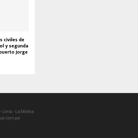
 civiles de
rol y segunda
puerto Jorge
- Lima - La Molina
uir.com.pe