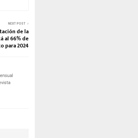
NEXT POST
ación de la
á al 66% de
to para 2024
mensual
evista