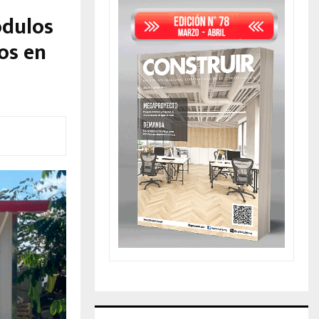
ódulos
os en