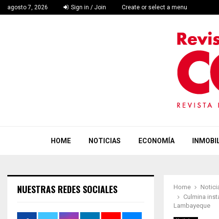
agosto 7, 2026
Sign in / Join
Create or select a menu
HOME
NOTICIAS
ECONOMÍA
INMOBIL
NUESTRAS REDES SOCIALES
Home
Notici
Culmina inst
Lambayeque