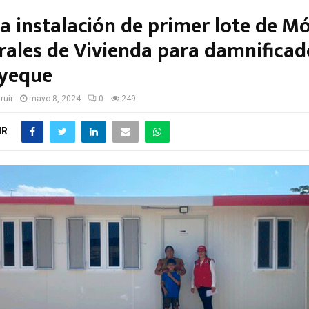
a instalación de primer lote de M
ales de Vivienda para damnificad
yeque
ruir
mayo 8, 2024
0
249
IR