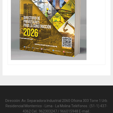
Dirección: Av. Separadora Industrial 2060 Oficina 303 Torre 1 Urb.
Residencial Monterrico - Lima - La Molina Teléfonos.: (51-1) 437-
4362 Cel.: 962303247 / 966015948 E-mail.: