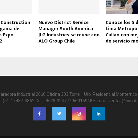
 Construction
Nuevo District Service
Conoce los 5 d
 gama de
Manager South America
Lima Metropol
n Expo
JLG Industries se reúne con
Callao con mej
2
ALO Group Chile
de servicio mó
paradora Industrial 2060 Oficina 303 Torre 1 Urb. Residencial Monterrico 
.: (51-1) 437-4362 Cel.: 962303247 / 966015948 E-mail.: ventas@constr