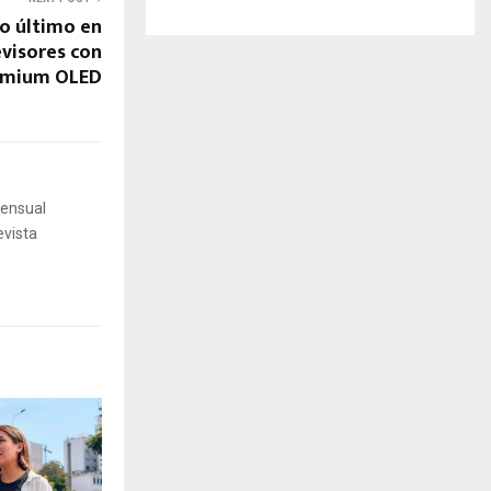
lo último en
visores con
emium OLED
mensual
evista