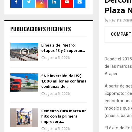
Dercom
Plaza 
by
Revista Const
PUBLICACIONES RECIENTES
COMPART
Línea 2 del Metro:
etapas 1B y 2 superan...
agosto 5, 2026
Desde el 2015,
de las marcas
Araper.
SNI: inversión de US$
1,000 millones confirma
confianza del...
A partir de s
Expomotor del
agosto 5, 2026
encontrar una
modelos que c
Cemento Yura marca un
(chasis, baran
hito con la primera
impresora...
El éxito de Fo
agosto 5, 2026