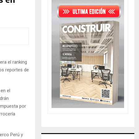
s en
era el ranking
os reportes de
en el
odrán
compuesta por
rrocería
Derco Perú y