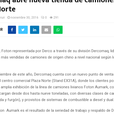
aq abre nueva tienda de camione
Norte
ruir
noviembre 30, 2016
0
291
IR
 Foton representada por Derco a través de su división Dercomaq, lid
 más vendidas de camiones de origen chino a nivel nacional según l
etiembre de este año, Dercomaq cuenta con un nuevo punto de venta 
 centro comercial Plaza Norte (Stand EX31A), donde los clientes p
 amplia exhibición de la línea de camiones livianos Foton Aumark, 
argan desde dos hasta nueve toneladas, con diversas clases de ca
da y furgón), y provistos de sistemas de combustible a diesel y dual.
ton Aumark es el resultado de la seriedad de trabajo y respaldo de 