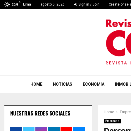
C
Lima
agosto 5, 2026
Sign in / Join
Create or sel
20.8
HOME
NOTICIAS
ECONOMÍA
INMOBIL
NUESTRAS REDES SOCIALES
Home
Empre
Empresas