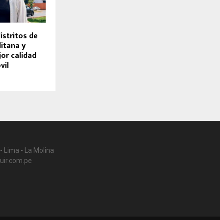
istritos de
itana y
or calidad
vil
- Lima - La Molina
uir.com.pe