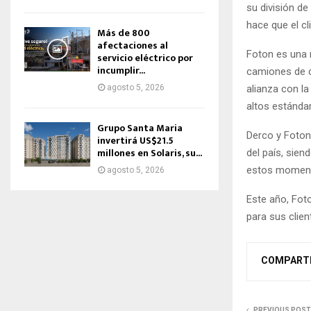
su división de
hace que el cl
Más de 800
afectaciones al
Foton es una 
servicio eléctrico por
incumplir...
camiones de c
alianza con l
agosto 5, 2026
altos estándar
Grupo Santa Maria
Derco y Foton
invertirá US$21.5
millones en Solaris, su...
del país, sien
estos momento
agosto 5, 2026
Este año, Fot
para sus clien
COMPART
PREVIOUS POST