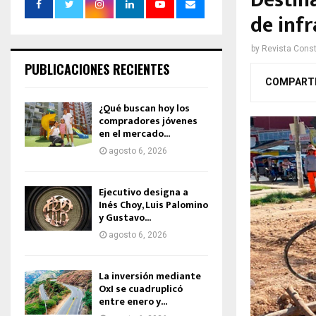
Destin
de inf
by
Revista Const
PUBLICACIONES RECIENTES
COMPART
¿Qué buscan hoy los
compradores jóvenes
en el mercado...
agosto 6, 2026
Ejecutivo designa a
Inés Choy, Luis Palomino
y Gustavo...
agosto 6, 2026
La inversión mediante
OxI se cuadruplicó
entre enero y...