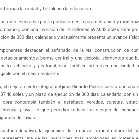
nsforman la ciudad y fortalecen la educación
ras más esperadas por la población es la pavimentación y moderniza
ompañón, con una inversión de 18 millones 692,042 soles. Este pro
ución de 380 días calendario y actualmente presenta un avance físico
mponentes destacan el asfaltado de la vía, construcción de cune
 estacionamientos, berma central y una ciclovía, elementos que 
ránsito vehicular y peatonal, sino también promover una ciudad 
migable con el medio ambiente.
a, el mejoramiento integral del jirón Ricardo Palma cuenta con una i
837.46 soles y un plazo de ejecución de 300 días calendario, con un
a obra contempla también el asfaltado, veredas, cunetas, estac
 drenaje pluvial, lo que permitirá reducir los riesgos de inundaci
porada de lluvias.
sector educativo, la ejecución de la nueva infraestructura del c
 representa una de las inversiones más ambiciosas en materia e