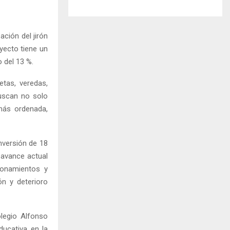
ción del jirón
yecto tiene un
 del 13 %.
tas, veredas,
buscan no solo
más ordenada,
nversión de 18
 avance actual
ionamientos y
ón y deterioro
olegio Alfonso
ducativa en la