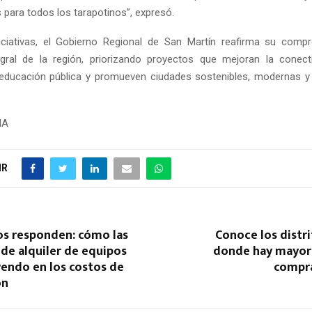
 para todos los tarapotinos”, expresó.
iciativas, el Gobierno Regional de San Martín reafirma su comp
gral de la región, priorizando proyectos que mejoran la conect
 educación pública y promueven ciudades sostenibles, modernas y
NA
IR
os responden: cómo las
Conoce los distr
de alquiler de equipos
donde hay mayor 
yendo en los costos de
compra
ón