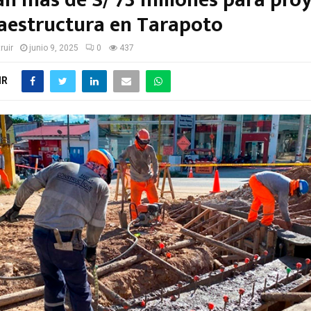
an más de S/ 73 millones para pro
raestructura en Tarapoto
ruir
junio 9, 2025
0
437
IR