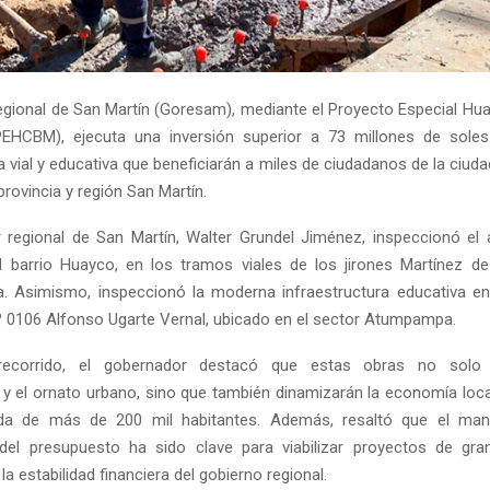
egional de San Martín (Goresam), mediante el Proyecto Especial Hual
EHCBM), ejecuta una inversión superior a 73 millones de sole
a vial y educativa que beneficiarán a miles de ciudadanos de la ciud
provincia y región San Martín.
 regional de San Martín, Walter Grundel Jiménez, inspeccionó el
el barrio Huayco, en los tramos viales de los jirones Martínez 
. Asimismo, inspeccionó la moderna infraestructura educativa e
.º 0106 Alfonso Ugarte Vernal, ubicado en el sector Atumpampa.
recorrido, el gobernador destacó que estas obras no solo 
d y el ornato urbano, sino que también dinamizarán la economía loca
ida de más de 200 mil habitantes. Además, resaltó que el man
 del presupuesto ha sido clave para viabilizar proyectos de gra
 estabilidad financiera del gobierno regional.