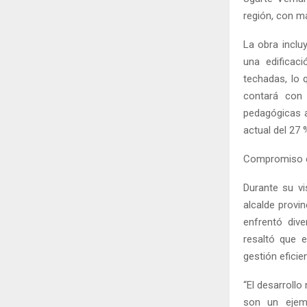
región, con m
La obra incluy
una edificac
techadas, lo 
contará con
pedagógicas a
actual del 27 
Compromiso co
Durante su vi
alcalde provi
enfrentó div
resaltó que 
gestión eficie
“El desarrollo
son un ejemp