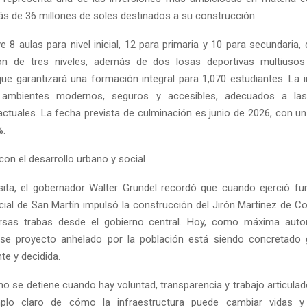
ás de 36 millones de soles destinados a su construcción.
e 8 aulas para nivel inicial, 12 para primaria y 10 para secundaria, 
ión de tres niveles, además de dos losas deportivas multiusos
que garantizará una formación integral para 1,070 estudiantes. La i
 ambientes modernos, seguros y accesibles, adecuados a las
ctuales. La fecha prevista de culminación es junio de 2026, con un
%.
n el desarrollo urbano y social
sita, el gobernador Walter Grundel recordó que cuando ejerció 
ncial de San Martín impulsó la construcción del Jirón Martínez de 
ersas trabas desde el gobierno central. Hoy, como máxima autori
ese proyecto anhelado por la población está siendo concretado 
nte y decidida.
 no se detiene cuando hay voluntad, transparencia y trabajo articula
lo claro de cómo la infraestructura puede cambiar vidas y