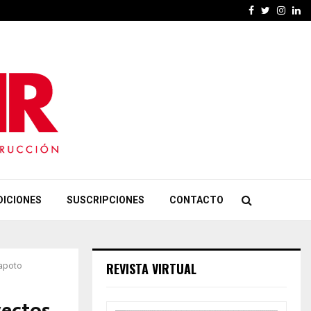
Facebook
Twitter
Insta
Li
DICIONES
SUSCRIPCIONES
CONTACTO
REVISTA VIRTUAL
rapoto