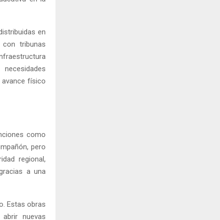
distribuidas en
 con tribunas
nfraestructura
 necesidades
 avance físico
funciones como
Compañón, pero
dad regional,
gracias a una
do. Estas obras
 abrir nuevas