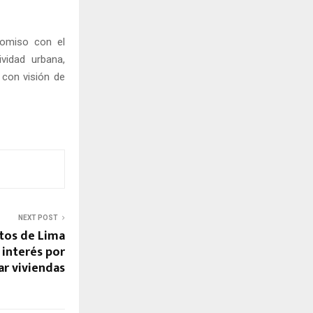
romiso con el
ividad urbana,
 con visión de
NEXT POST
itos de Lima
interés por
r viviendas