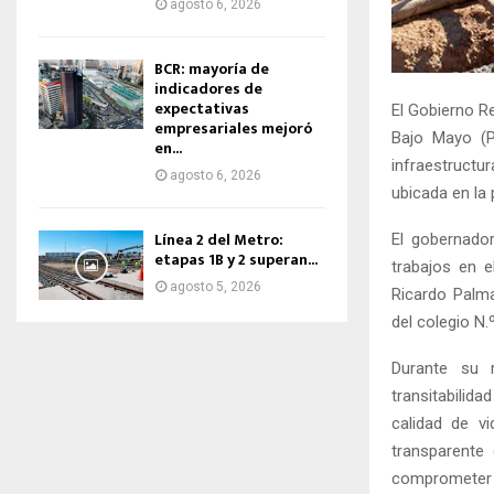
agosto 6, 2026
BCR: mayoría de
indicadores de
expectativas
El Gobierno R
empresariales mejoró
Bajo Mayo (P
en...
infraestructur
agosto 6, 2026
ubicada en la 
Línea 2 del Metro:
El gobernador
etapas 1B y 2 superan...
trabajos en 
agosto 5, 2026
Ricardo Palma
del colegio N
Durante su 
transitabilida
calidad de v
transparente
comprometer la