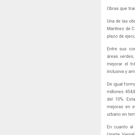
Obras que tra
Una de las ob
Martínez de C
plazo de ejec
Entre sus co
áreas verdes,
mejorar el t
inclusiva y a
De igual form
millones 454,
del 10%. Est
mejoras en el
urbano en tem
En cuanto al 
Ugarte Vernal