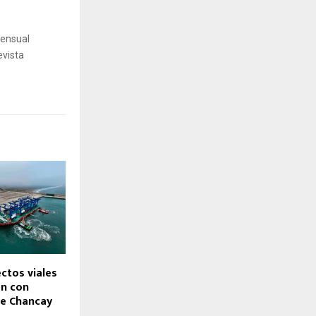
mensual
evista
ctos viales
án con
e Chancay