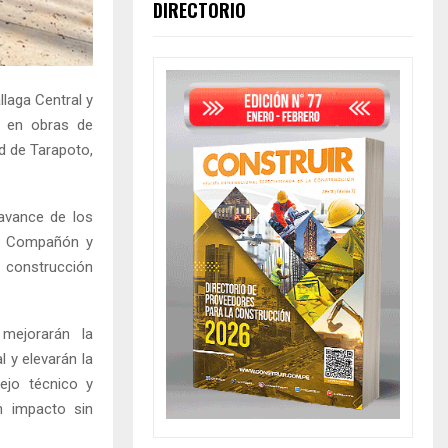
DIRECTORIO
laga Central y
s en obras de
ad de Tarapoto,
 avance de los
de Compañón y
n construcción
mejorarán la
l y elevarán la
ejo técnico y
n impacto sin