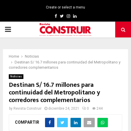
Create or select a menu
Facebook
Twitter
Instagram
Linkedin
PRIMARY
MENU
Home
Noticias
Destinan S/ 16.7 millones para continuidad del Metropolitano y
corredores complementarios
Noticias
Destinan S/ 16.7 millones para
continuidad del Metropolitano y
corredores complementarios
by
Revista Construir
diciembre 24, 2021
0
244
COMPARTIR