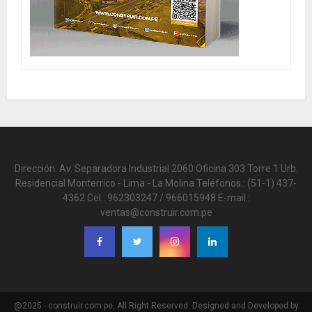
Dirección: Av. Separadora Industrial 2060 Oficina 303 Torre 1 Urb.
Residencial Monterrico - Lima - La Molina Teléfonos.: (51-1) 437-
4362 Cel.: 962303247 / 966015948 E-mail.:
ventas@construir.com.pe
@2025 - construir.com.pe. All Right Reserved. Designed and Developed by