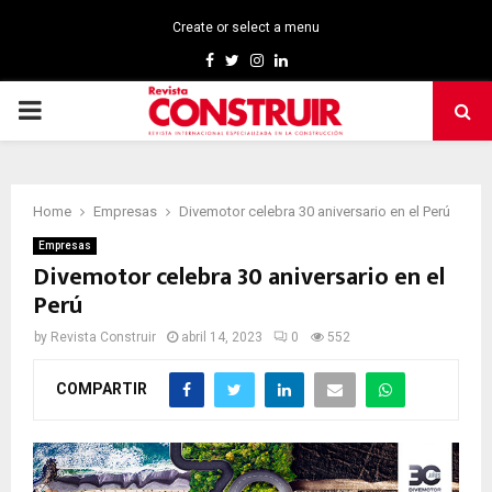
Create or select a menu
Facebook
Twitter
Instagram
Linkedin
PRIMARY
MENU
Home
Empresas
Divemotor celebra 30 aniversario en el Perú
Empresas
Divemotor celebra 30 aniversario en el
Perú
by
Revista Construir
abril 14, 2023
0
552
COMPARTIR