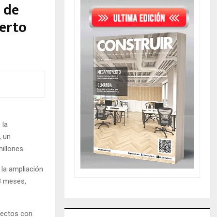
 de
erto
 la
, un
illones.
 la ampliación
3 meses,
yectos con