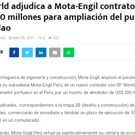
ld adjudica a Mota-Engil contrato
0 millones para ampliación del pu
lao
ruir
abril 30, 2021
0
322
IR
tuguesa de ingeniería y construcción, Mota-Engil, anunció el jueves
a su subsidiaria Mota-Engil Perú, de un nuevo contrato con DP World
erador portuario en el Perú, por un monto de alrededor de US$ 200 m
udicadas, correspondientes a la etapa 2B (diseño y construcción) de
llao, comenzarán de inmediato y tendrán un plazo de ejecución de 3
il en un comunicado.
erdo, Mota-Engil Perú refuerza significativamente su cartera de pro