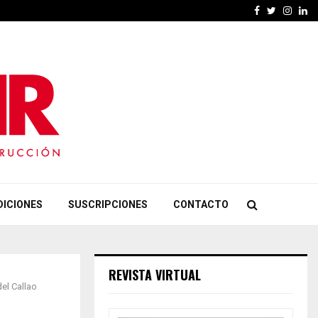
Facebook
Twitter
Insta
Li
DICIONES
SUSCRIPCIONES
CONTACTO
REVISTA VIRTUAL
el Callao