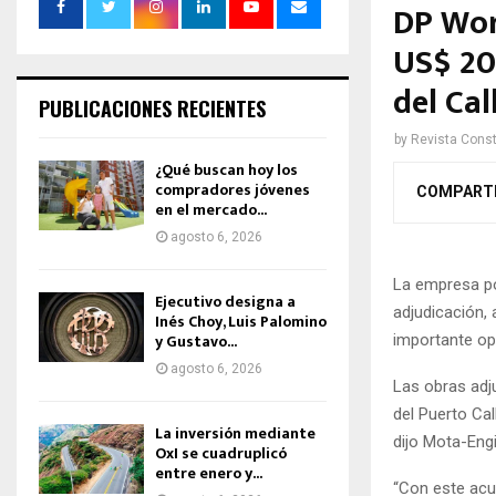
DP Wor
US$ 20
del Cal
PUBLICACIONES RECIENTES
by
Revista Const
¿Qué buscan hoy los
compradores jóvenes
COMPART
en el mercado...
agosto 6, 2026
La empresa por
Ejecutivo designa a
adjudicación, 
Inés Choy, Luis Palomino
y Gustavo...
importante op
agosto 6, 2026
Las obras adj
del Puerto Ca
La inversión mediante
dijo Mota-Eng
OxI se cuadruplicó
entre enero y...
“Con este acu