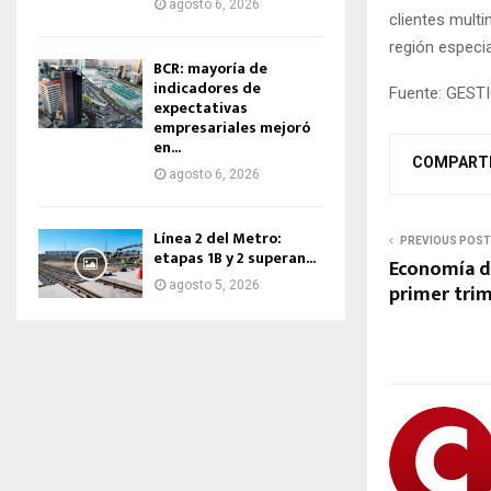
agosto 6, 2026
clientes mult
región especia
BCR: mayoría de
indicadores de
Fuente: GEST
expectativas
empresariales mejoró
en...
COMPART
agosto 6, 2026
Línea 2 del Metro:
PREVIOUS POST
etapas 1B y 2 superan...
Economía de
agosto 5, 2026
primer tri