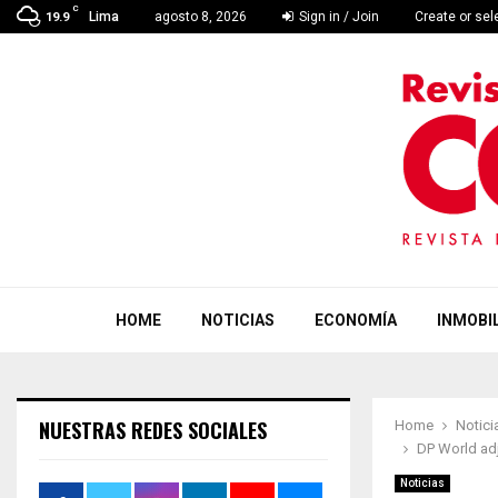
C
Lima
agosto 8, 2026
Sign in / Join
Create or se
19.9
HOME
NOTICIAS
ECONOMÍA
INMOBIL
NUESTRAS REDES SOCIALES
Home
Notici
DP World adj
Noticias