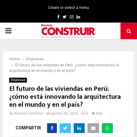
Create or select a menu
Facebook
Twitter
Instagram
Linkedin
PRIMARY
MENU
Home
Empresas
El futuro de las viviendas en Perú: ¿cómo está innovando la
arquitectura en el mundo y en el país?
Empresas
El futuro de las viviendas en Perú:
¿cómo está innovando la arquitectura
en el mundo y en el país?
by
Revista Construir
agosto 28, 2025
0
568
COMPARTIR