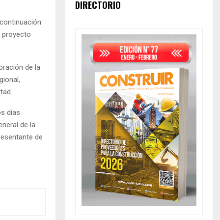
DIRECTORIO
 continuación
l proyecto
oración de la
gional,
tad.
os días
eneral de la
presentante de