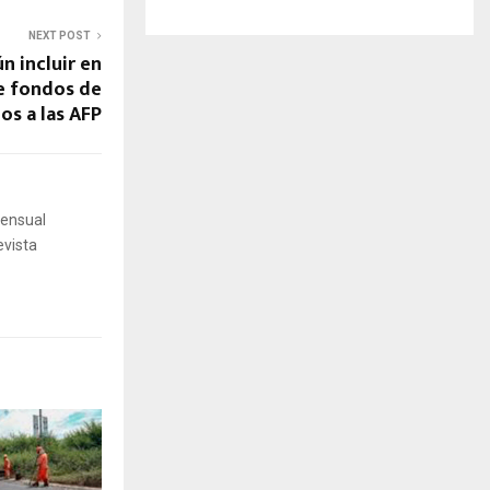
NEXT POST
n incluir en
de fondos de
dos a las AFP
mensual
evista