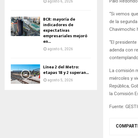
Palo Redondo
agosto 6, 2026
“Si vemos que
BCR: mayoría de
de la segunda 
indicadores de
Chavimochic ha
expectativas
empresariales mejoró
en...
“El presidente
agosto 6, 2026
adenda con re
contemplando 
Línea 2 del Metro:
La comisión m
etapas 1B y 2 superan...
miércoles y vi
agosto 5, 2026
República, Gob
la Comisión E
Fuente: GEST
COMPART