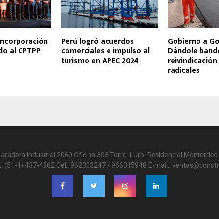
incorporación
Perú logró acuerdos
Gobierno a Go
do al CPTPP
comerciales e impulso al
Dándole band
turismo en APEC 2024
reivindicación
radicales
paradora Industrial 2060 Oficina 303 Torre 1 Urb. Residencial Monterrico 
.: (51-1) 437-4362 Cel.: 962303247 / 966015948 E-mail.: ventas@constr