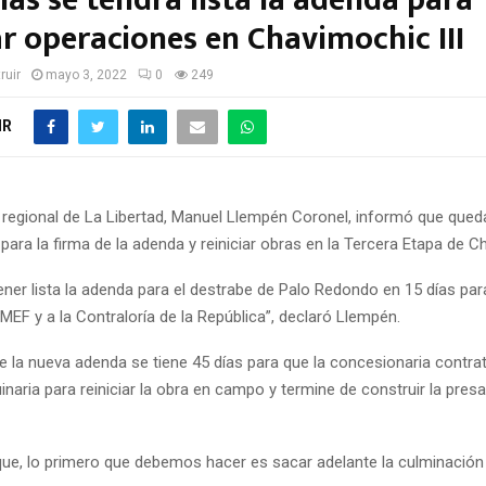
ías se tendrá lista la adenda para
ar operaciones en Chavimochic III
ruir
mayo 3, 2022
0
249
IR
 regional de La Libertad, Manuel Llempén Coronel, informó que que
ara la firma de la adenda y reiniciar obras en la Tercera Etapa de C
ner lista la adenda para el destrabe de Palo Redondo en 15 días par
 MEF y a la Contraloría de la República”, declaró Llempén.
e la nueva adenda se tiene 45 días para que la concesionaria contra
naria para reiniciar la obra en campo y termine de construir la presa,
que, lo primero que debemos hacer es sacar adelante la culminación 