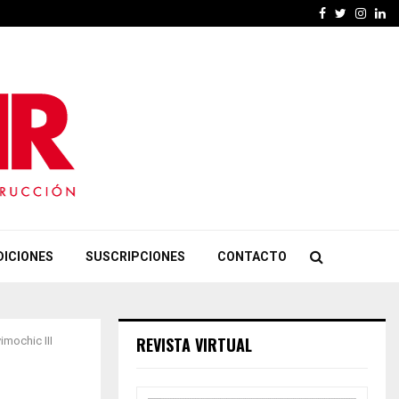
Facebook
Twitter
Insta
Li
DICIONES
SUSCRIPCIONES
CONTACTO
REVISTA VIRTUAL
imochic III