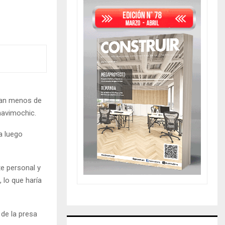
dan menos de
havimochic.
a luego
te personal y
 lo que haría
de la presa