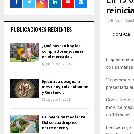
En 15 d
reinici
by
Revista Const
PUBLICACIONES RECIENTES
COMPART
¿Qué buscan hoy los
compradores jóvenes
en el mercado...
El gobernador
agosto 6, 2026
dos semanas p
“Esperamos te
Ejecutivo designa a
Inés Choy, Luis Palomino
presentarla al
y Gustavo...
Con la firma d
agosto 6, 2026
movilice maqui
en 18 meses.
La inversión mediante
OxI se cuadruplicó
entre enero y...
Llempén dijo 