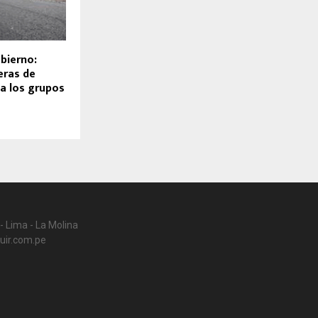
bierno:
eras de
 a los grupos
- Lima - La Molina
uir.com.pe