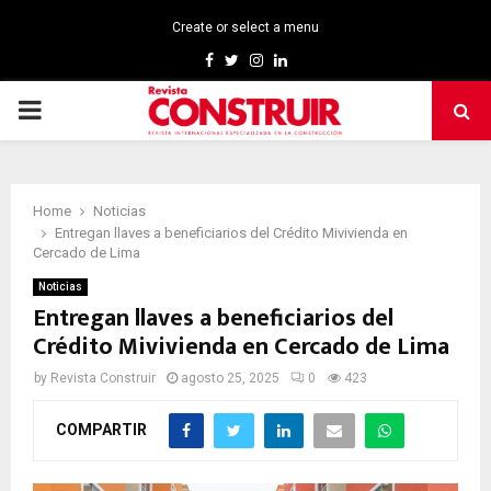
Create or select a menu
Facebook
Twitter
Instagram
Linkedin
PRIMARY
MENU
Home
Noticias
Entregan llaves a beneficiarios del Crédito Mivivienda en
Cercado de Lima
Noticias
Entregan llaves a beneficiarios del
Crédito Mivivienda en Cercado de Lima
by
Revista Construir
agosto 25, 2025
0
423
COMPARTIR