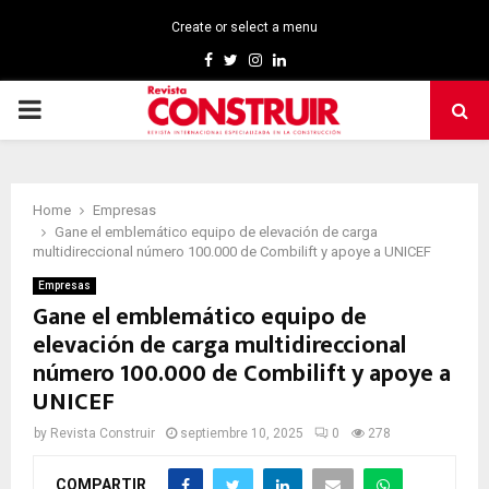
Create or select a menu
Facebook
Twitter
Instagram
Linkedin
PRIMARY
MENU
Home
Empresas
Gane el emblemático equipo de elevación de carga
multidireccional número 100.000 de Combilift y apoye a UNICEF
Empresas
Gane el emblemático equipo de
elevación de carga multidireccional
número 100.000 de Combilift y apoye a
UNICEF
by
Revista Construir
septiembre 10, 2025
0
278
COMPARTIR