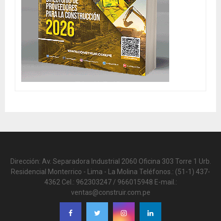
Dirección: Av. Separadora Industrial 2060 Oficina 303 Torre 1 Urb.
Residencial Monterrico - Lima - La Molina Teléfonos.: (51-1) 437-
4362 Cel.: 962303247 / 966015948 E-mail.:
ventas@construir.com.pe