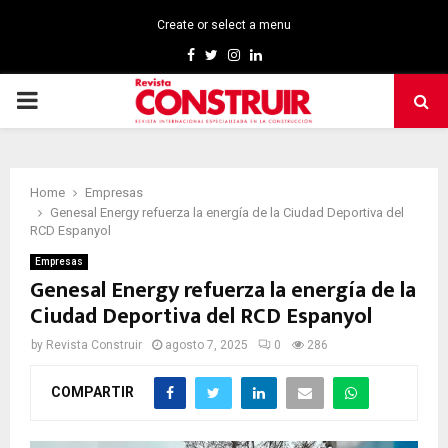
Create or select a menu
Facebook
Twitter
Instagram
Linkedin
PRIMARY
MENU
Home
Empresas
Genesal Energy refuerza la energía de la Ciudad Deportiva del
RCD Espanyol
Empresas
Genesal Energy refuerza la energía de la
Ciudad Deportiva del RCD Espanyol
by
Revista Construir
agosto 7, 2025
0
286
COMPARTIR