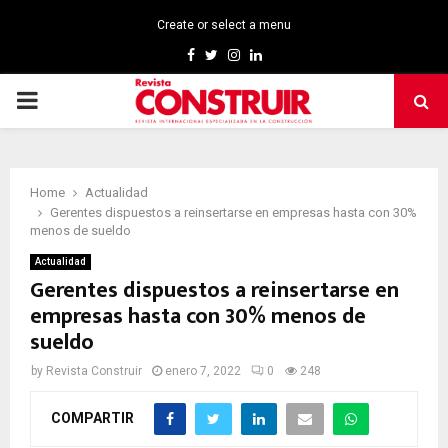
Create or select a menu
Facebook
Twitter
Instagram
Linkedin
PRIMARY
MENU
Home
Actualidad
Gerentes dispuestos a reinsertarse en empresas hasta con 30%
menos de sueldo
Actualidad
Gerentes dispuestos a reinsertarse en
empresas hasta con 30% menos de
sueldo
by
Revista Construir
enero 7, 2022
0
248
COMPARTIR