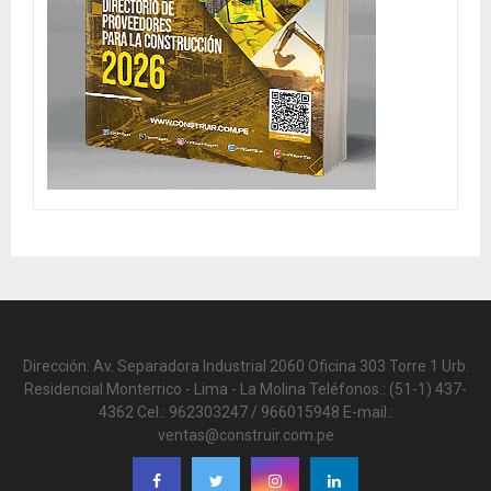
Dirección: Av. Separadora Industrial 2060 Oficina 303 Torre 1 Urb.
Residencial Monterrico - Lima - La Molina Teléfonos.: (51-1) 437-
4362 Cel.: 962303247 / 966015948 E-mail.:
ventas@construir.com.pe