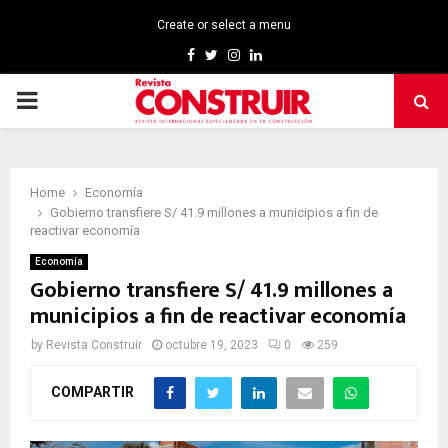
Create or select a menu
Facebook
Twitter
Instagram
Linkedin
PRIMARY
MENU
Home
Economía
Gobierno transfiere S/ 41.9 millones a municipios a fin de
reactivar economía
Economía
Gobierno transfiere S/ 41.9 millones a
municipios a fin de reactivar economía
by
Revista Construir
octubre 19, 2023
0
259
COMPARTIR