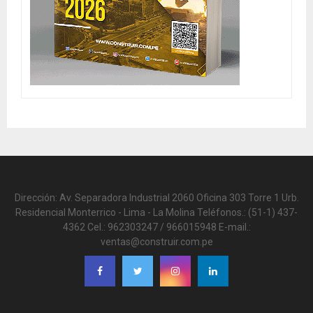
Dirección: Av. Separadora Industrial 2060 Oficina 303 Torre 1 Urb.
Residencial Monterrico - Lima - La Molina Teléfonos.: (51-1) 437-
4362 Cel.: 962303247 / 966015948 E-mail.:
ventas@construir.com.pe