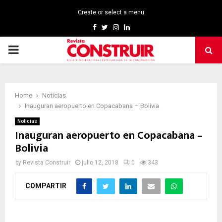
Create or select a menu
Facebook
Twitter
Instagram
Linkedin
PRIMARY
MENU
Home
Noticias
Inauguran aeropuerto en Copacabana – Bolivia
Noticias
Inauguran aeropuerto en Copacabana –
Bolivia
by
Revista Construir
julio 12, 2018
0
343
COMPARTIR