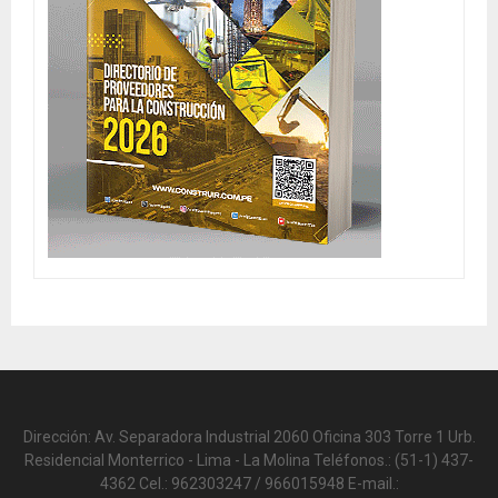
Dirección: Av. Separadora Industrial 2060 Oficina 303 Torre 1 Urb.
Residencial Monterrico - Lima - La Molina Teléfonos.: (51-1) 437-
4362 Cel.: 962303247 / 966015948 E-mail.: