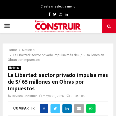
Create or select a menu
Facebook
Twitter
Instagram
Linkedin
PRIMARY
MENU
Home
Noticias
La Libertad: sector privado impulsa más de S/ 65 millones en
Obras por Impuestos
Noticias
La Libertad: sector privado impulsa más
de S/ 65 millones en Obras por
Impuestos
by
Revista Construir
mayo 21, 2026
0
105
COMPARTIR