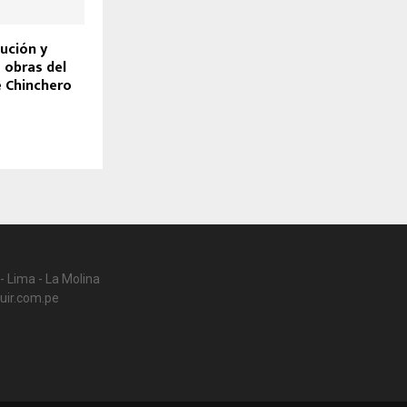
ución y
 obras del
 Chinchero
- Lima - La Molina
uir.com.pe