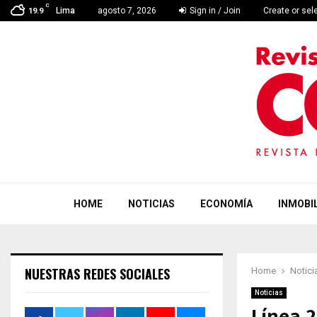
C
Lima
agosto 7, 2026
Sign in / Join
Create or sel
19.9
HOME
NOTICIAS
ECONOMÍA
INMOBIL
NUESTRAS REDES SOCIALES
Home
Notici
Noticias