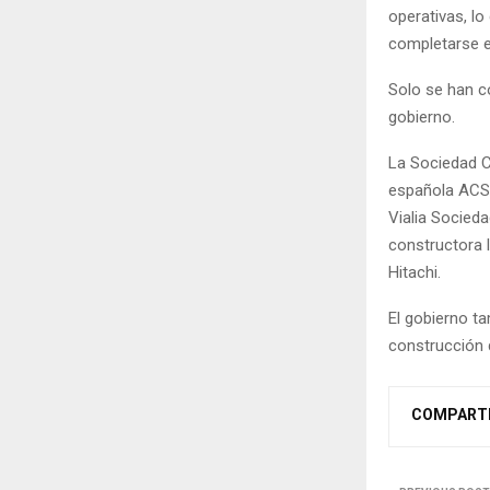
operativas, l
completarse e
Solo se han c
gobierno.
La Sociedad C
española ACS G
Vialia Socieda
constructora l
Hitachi.
El gobierno ta
construcción d
COMPART