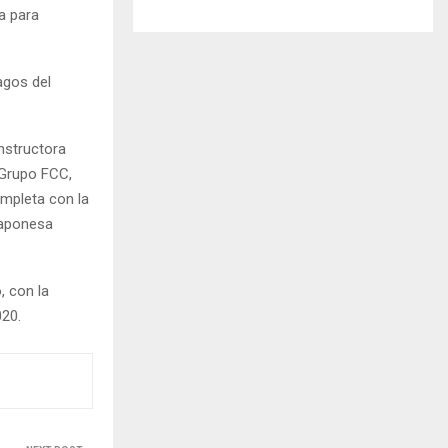
a para
agos del
nstructora
l Grupo FCC,
ompleta con la
 japonesa
, con la
020.