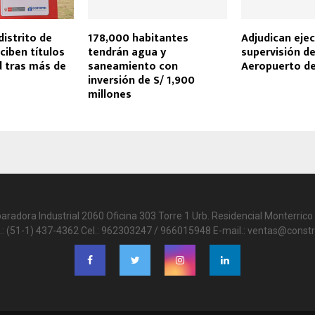
distrito de
178,000 habitantes
Adjudican ejec
iben títulos
tendrán agua y
supervisión de
d tras más de
saneamiento con
Aeropuerto de
inversión de S/ 1,900
millones
paradora Industrial 2060 Oficina 303 Torre 1 Urb. Residencial Monterrico 
.: (51-1) 437-4362 Cel.: 962303247 / 966015948 E-mail.: ventas@constr