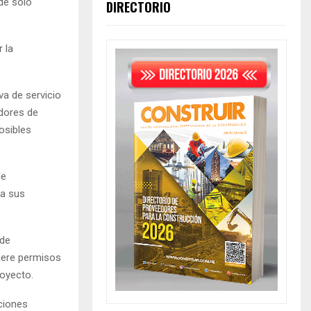
 de solo
DIRECTORIO
 la
va de servicio
edores de
osibles
de
ra sus
 de
uiere permisos
royecto.
ciones