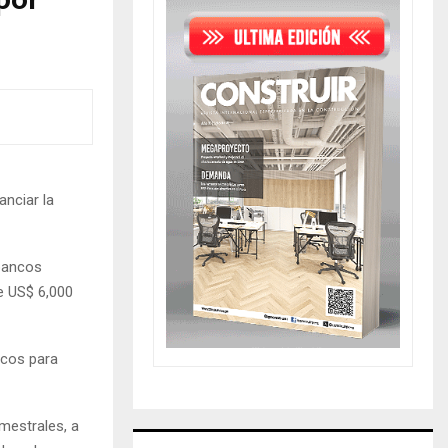
por
anciar la
bancos
e US$ 6,000
icos para
mestrales, a