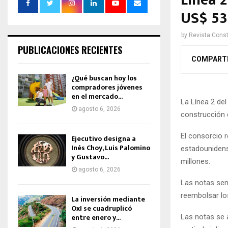
Línea 
US$ 53
by
Revista Const
PUBLICACIONES RECIENTES
COMPART
¿Qué buscan hoy los
compradores jóvenes
en el mercado...
La Línea 2 del
agosto 6, 2026
construcción 
El consorcio 
Ejecutivo designa a
Inés Choy, Luis Palomino
estadounidens
y Gustavo...
millones.
agosto 6, 2026
Las notas sen
reembolsar lo
La inversión mediante
OxI se cuadruplicó
entre enero y...
Las notas se 