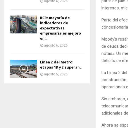
partir de juli
agosto 6, 2026
intereses, mie
BCR: mayoría de
Parte del efec
indicadores de
concesionaria 
expectativas
empresariales mejoró
en...
Moody’s resal
agosto 6, 2026
de deuda dedic
notas». Un me
déficits de efe
Línea 2 del Metro:
etapas 1B y 2 superan...
La Línea 2 del
agosto 5, 2026
construcción.
operaciones e
Sin embargo, 
telecomunicaci
adicionales d
Ahora se espe