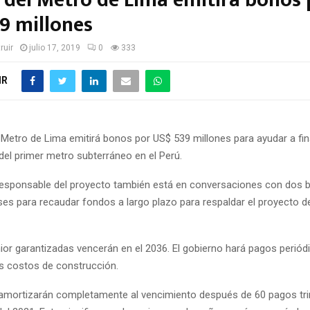
2 del Metro de Lima emitirá bonos 
9 millones
ruir
julio 17, 2019
0
333
IR
 Metro de Lima emitirá bonos por US$ 539 millones para ayudar a fin
del primer metro subterráneo en el Perú.
responsable del proyecto también está en conversaciones con dos 
es para recaudar fondos a largo plazo para respaldar el proyecto d
ior garantizadas vencerán en el 2036. El gobierno hará pagos periód
s costos de construcción.
amortizarán completamente al vencimiento después de 60 pagos tri