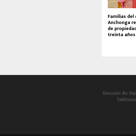
Familias del 
Anchonga rec
de propieda
treinta años
Dirección: Av. Se
Teléfonos