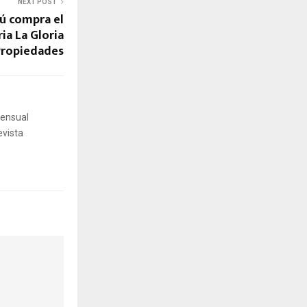
NEXT POST
ú compra el
ia La Gloria
Propiedades
mensual
evista