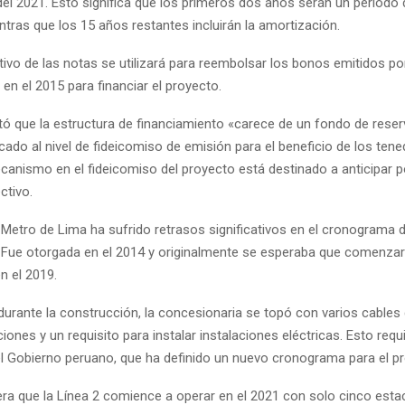
o del 2021. Esto significa que los primeros dos años serán un período
ntras que los 15 años restantes incluirán la amortización.
tivo de las notas se utilizará para reembolsar los bonos emitidos por
en el 2015 para financiar el proyecto.
tó que la estructura de financiamiento «carece de un fondo de reser
ado al nivel de fideicomiso de emisión para el beneficio de los ten
canismo en el fideicomiso del proyecto está destinado a anticipar p
ctivo.
 Metro de Lima ha sufrido retrasos significativos en el cronograma 
 Fue otorgada en el 2014 y originalmente se esperaba que comenza
n el 2019.
durante la construcción, la concesionaria se topó con varios cables
ones y un requisito para instalar instalaciones eléctricas. Esto req
el Gobierno peruano, que ha definido un nuevo cronograma para el p
ra que la Línea 2 comience a operar en el 2021 con solo cinco esta